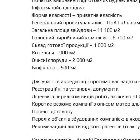
Початок виконання підготовчих будівельних 
Інформаційна довідка:
Форма власності – приватна власність
Генеральний проектувальник – ПрАТ «Львів
Загальна площа забудови – 11 100 м
2
Головний виробничий комплекс – 6 700 м
2
Склад готової продукції – 1 000 м
2
Котельня – 900 м
2
Очисні споруди – 2 000 м
2
Біофільтр – 500 м
2
Для участі в акредитації просимо вас надати
Реєстраційні та установчі документи.
Ліцензія з переліком видів робіт, включно з С
Коротке резюме компанії з описом матеріально
Проект договору.
Перелік об’єктів збудованих компанією в якос
Рекоменаційні листи від контрагентів (із ак