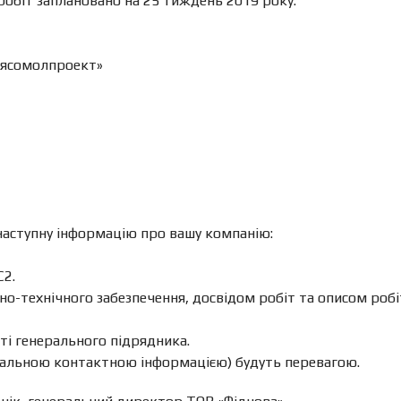
робіт заплановано на 25 тиждень 2019 року.
мясомолпроект»
 наступну інформацію про вашу компанію:
С2.
-технічного забезпечення, досвідом робіт та описом робіт, 
ті генерального підрядника.
туальною контактною інформацією) будуть перевагою.