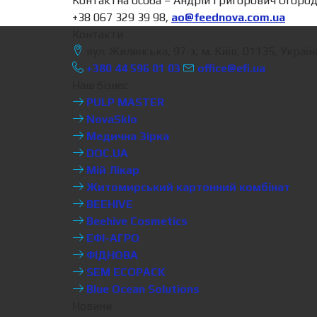
Контактна особа – Андрій Григорович Огород
+38 067 329 39 98,
ao@feednova.com.ua
Контакти
вул. Жилянська, 97-з, м. Київ, 01135, Україн
+380 44 596 01 03
office@efi.ua
Наш бізнес
PULP MASTER
NovaSklo
Медична Зірка
DOC.UA
Мій Лікар
Житомирський картонний комбінат
BEEHIVE
Beehive Cosmetics
ЕФІ-АГРО
ФІДНОВА
SEM ECOPACK
Blue Ocean Solutions
Новини