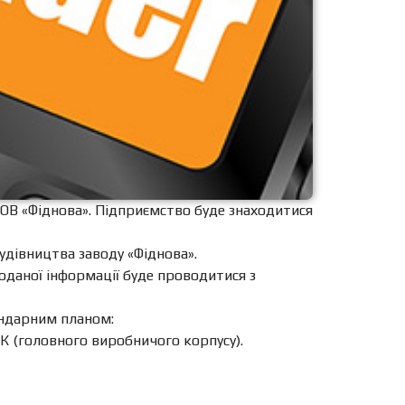
ОВ «Фіднова». Підприємство буде знаходитися
удівництва заводу «Фіднова».
поданої інформації буде проводитися з
ендарним планом:
ВК (головного виробничого корпусу).