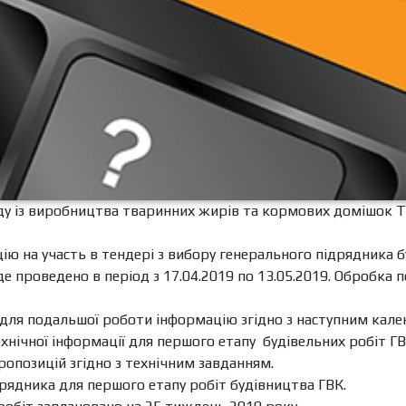
у із виробництва тваринних жирів та кормових домішок Т
ю на участь в тендері з вибору генерального підрядника б
де проведено в період з 17.04.2019 по 13.05.2019. Обробка 
для подальшої роботи інформацію згідно з наступним кал
технічної інформації для першого етапу будівельних робіт Г
пропозицій згідно з технічним завданням.
дрядника для першого етапу робіт будівництва ГВК.