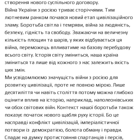
створення нового суспільного договору.
Війна України з росією триває сторіччями. Тим
лютневим ранком почався новий етап цивілізаційного
зламу. Боротьба світла і темряви, війна за людяність,
безпеку, гідність та свободу. Зважаючи на величезну
кількість площин та шарів, у яких відбувається ця
війна, переможець впливатиме на базову перебудову
всього світу. Історія світу зміниться, наша країна
зміниться та лише від кожного з нас залежить якість
цих змін.
Ми усвідомлюємо значущість війни з росією для
розвитку цивілізації, проте не повною мірою. Лише
десятиліття чи навіть століття потому можна глибоко
оцінити вплив на історію, наприклад, наполеонівських
чи обох світових війн. Контекст нашої боротьби також
показує початок нового щабля руху історії. Бо це
насправді конфлікт цивілізацій, імперіалістичної
потвори із
демократією, болота обману і правди.
Спадає на думку протистояння спартанців і персів,