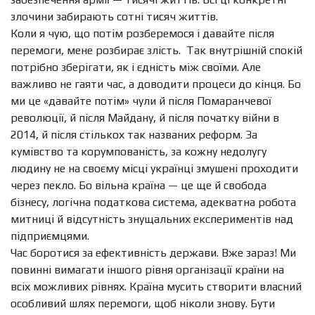
злочини забирають сотні тисяч життів.
Коли я чую, що потім розберемося і давайте після
перемоги, мене розбирає злість.
Так внутрішній спокій
потрібно зберігати, як і єдність між своїми. Але
важливо не гаяти час, а доводити процеси до кінця. Бо
ми це «давайте потім» чули й після Помаранчевої
революції, й після Майдану, й після початку війни в
2014, й після стількох так названих реформ. За
кумівство та корумпованість, за кожну недолугу
людину не на своєму місці українці змушені проходити
через пекло. Бо вільна країна — це ще й свобода
бізнесу, логічна податкова система, адекватна робота
митниці й відсутність знущальних експериментів над
підприємцями.
Час боротися за ефективність держави. Вже зараз! Ми
повинні вимагати іншого рівня організації країни на
всіх можливих рівнях. Країна мусить створити власний
особливий шлях перемоги, щоб ніколи знову. Бути