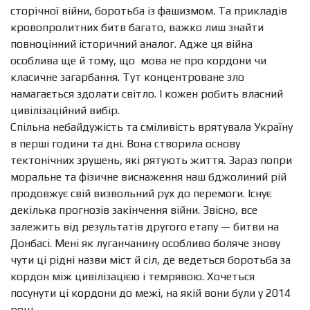
сторічної війни, боротьба із фашизмом. Та прикладів
кровопролитних битв багато, важко лиш знайти
повноцінний історичний аналог. Адже ця війна
особлива ще й тому, що
мова не про кордони чи
класичне загарбання. Тут концентроване зло
намагається здолати світло. І кожен робить власний
цивілізаційний вибір.
Спільна небайдужість та сміливість врятувала Україну
в перші години та дні. Вона створила основу
тектонічних зрушень, які рятують життя. Зараз попри
моральне та фізичне виснаження наш бджолиний рій
продовжує свій визвольний рух до перемоги. Існує
декілька прогнозів закінчення війни. Звісно, все
залежить від результатів другого етапу — битви на
Донбасі. Мені як луганчанину особливо боляче знову
чути ці рідні назви міст й сіл, де ведеться боротьба за
кордон між цивілізацією і темрявою. Хочеться
посунути ці кордони до межі, на якій вони були у 2014
році.