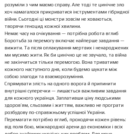
розуміли з чим маємо справу. Але тоді те цинічне зло
хоч намагалося прикриватися інструментами гібридної
війни. Сьогодні ці монстри зовсім не ховаються,
творячи геноцид кожної хвилини.
Немає часу на очікування — потрібна робота вглиб
Боротьба за перемогу включає найперше завдання —
вижити. Та після оплакування мертвих і ненароджених
ми мусимо жити. Як би цинічно це не звучало, та війна
не закінчиться тільки перемогою. Вона триватиме
кожного наступного дня, коли будемо шукати між
собою злагоди та взаєморозуміння.
Спрямувати злість на одного ворога й припинити
внутрішні суперечки — лишається важливим завдання
для кожного українця. Заплативши ціну людськими
здоров’ям, сльозами і життям, важливо не програти
розбудову по-справжньому успішної України.
Перемагати потрібно вглиб, проходячи кожен рівень:
від поля бою, міжнародної арени до економіки і всіх
добре знайомих українських проблем. Для мене