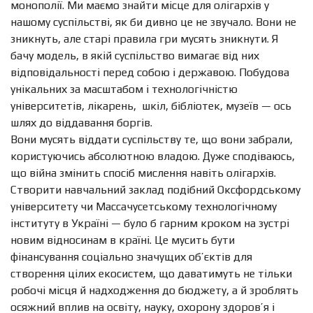
монополії. Ми маємо знайти місце для олігархів у
нашому суспільстві, як би дивно це не звучало. Вони не
зникнуть, але старі правила гри мусять зникнути. Я
бачу модель, в якій суспільство вимагає від них
відповідальності перед собою і державою. Побудова
унікальних за масштабом і технологічністю
університетів, лікарень,
шкіл, бібліотек, музеїв — ось
шлях до віддавання боргів.
Вони мусять віддати суспільству те, що вони забрали,
користуючись абсолютною владою. Дуже сподіваюсь,
що
війна змінить спосіб мислення навіть олігархів.
Створити навчальний заклад подібний Оксфордському
університету чи Массачусетському технологічному
інституту в Україні — було б гарним кроком на зустрі
новим відносинам в країні. Це мусить бути
фінансування соціально значущих об’єктів для
створення цілих екосистем, що даватимуть не тільки
робочі місця й надходження до бюджету, а й зроблять
осяжний вплив на освіту, науку, охорону здоров’я і