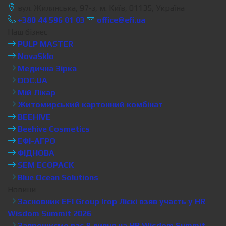
вул. Жилянська, 97-з, м. Київ, 01135, Україна
+380 44 596 01 03
office@efi.ua
Наш бізнес
PULP MASTER
NovaSklo
Медична Зірка
DOC.UA
Мій Лікар
Житомирський картонний комбінат
BEEHIVE
Beehive Cosmetics
ЕФІ-АГРО
ФІДНОВА
SEM ECOPACK
Blue Ocean Solutions
Новини
Засновник EFI Group Ігор Ліскі взяв участь у HR
Wisdom Summit 2026
Запрошуємо вас 8 липня на HR Wisdom Summit