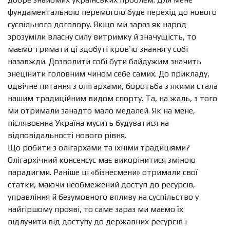
фундаментальною перемогою буде перехід до нового
суспільного договору. Якщо ми зараз як народ
зрозуміли власну силу витримку й значущість, то
маємо тримати ці здобуті кров’ю знання у собі
назавжди. Дозволити собі бути байдужим значить
знецінити головним чином себе самих. До прикладу,
одвічне питання з олігархами, боротьба з якими стала
нашим традиційним видом спорту. Та, на жаль, з того
ми отримали занадто мало медалей. Як на мене,
післявоєнна Україна мусить будуватися на
відповідальності нового рівня.
Що робити з олігархами та їхніми традиціями?
Олігархічний консенсус має викорінитися зміною
парадигми. Раніше ці «бізнесмени» отримали свої
статки, маючи необмежений доступ до ресурсів,
управління й безумовного впливу на суспільство у
найгіршому прояві, то саме зараз ми маємо їх
відлучити від доступу до державних ресурсів і