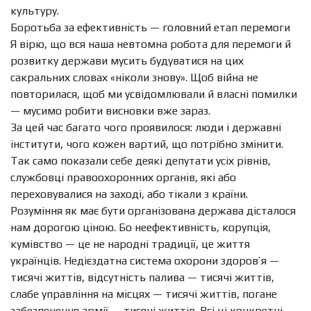
культуру.
Боротьба за ефективність — головний етап перемоги
Я вірю, що вся наша невтомна робота для перемоги й
розвитку держави мусить будуватися на цих
сакральних словах «ніколи знову». Щоб війна не
повторилася, щоб ми усвідомлювали й власні помилки
— мусимо робити висновки вже зараз.
За цей час багато чого проявилося: люди і державні
інститути, чого кожен вартий, що потрібно змінити.
Так само показали себе деякі депутати усіх рівнів,
службовці правоохоронних органів, які або
переховувалися на заході, або тікали з країни.
Розуміння як має бути організована держава дісталося
нам дорогою ціною. Бо неефективність, корупція,
кумівство — це не народні традиції, це життя
українців. Недієздатна система охорони здоров’я —
тисячі життів, відсутність палива — тисячі життів,
слабе управління на місцях — тисячі життів, погане
забезпечення армії — тисячі життів. Всі ці конкретні