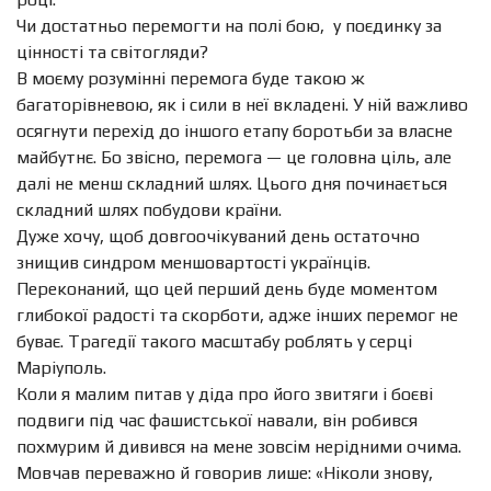
Чи достатньо перемогти на полі бою,
у поєдинку за
цінності та світогляди?
В моєму розумінні перемога буде такою ж
багаторівневою, як і сили в неї вкладені. У ній важливо
осягнути перехід до іншого етапу боротьби за власне
майбутнє. Бо звісно, перемога — це головна ціль, але
далі не менш складний шлях. Цього дня починається
складний шлях побудови країни.
Дуже хочу, щоб довгоочікуваний день остаточно
знищив синдром меншовартості українців.
Переконаний, що цей перший день буде моментом
глибокої радості та скорботи, адже інших перемог не
буває. Трагедії такого масштабу роблять у серці
Маріуполь.
Коли я малим питав у діда про його звитяги і боєві
подвиги під час фашистської навали, він робився
похмурим й дивився на мене зовсім нерідними очима.
Мовчав переважно й говорив лише: «Ніколи знову,