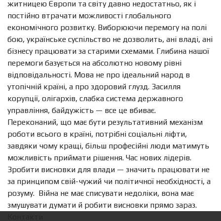
житницею Європи та світу давно недостатньо, як і
постійно втрачати можливості глобального
економічного розвитку. Виборюючи перемогу на полі
бою, українське суспільство не дозволить, ані владі, ані
бізнесу працювати за старими схемами. Глибина нашої
перемоги базується на абсолютно новому рівні
відповідальності. Мова не про ідеальний народ в
утопічній країні, а про здоровий глузд. Засилля
корупції, олігархів, слабка система державного
управління, байдужість — все це вбиває.
Переконаний, що має бути результативний механізм
роботи всього в країні, потрібні соціальні ліфти,
завдяки чому кращі, більш професійні люди матимуть
можливість приймати рішення. Час нових лідерів.
Зробити висновки для влади — значить працювати не
за принципом свій-чужий чи політичної необхідності, а
розуму.
Війна не має списувати недоліки, вона має
змушувати думати й робити висновки прямо зараз.
Контакти