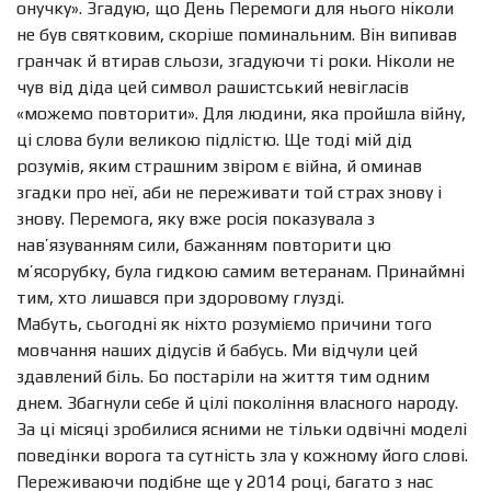
онучку». Згадую, що День Перемоги для нього ніколи
не був святковим, скоріше поминальним. Він випивав
гранчак й втирав сльози, згадуючи ті роки. Ніколи не
чув від діда цей символ рашистський невігласів
«можемо повторити». Для людини, яка пройшла війну,
ці слова були великою підлістю. Ще тоді мій дід
розумів, яким страшним звіром є війна, й оминав
згадки про неї, аби не переживати той страх знову і
знову. Перемога, яку вже росія показувала з
нав’язуванням сили, бажанням повторити цю
м’ясорубку, була гидкою самим ветеранам. Принаймні
тим, хто лишався при здоровому глузді.
Мабуть, сьогодні як ніхто розуміємо причини того
мовчання наших дідусів й бабусь. Ми відчули цей
здавлений біль. Бо постаріли на життя тим одним
днем. Збагнули себе й цілі покоління власного народу.
За ці місяці зробилися ясними не тільки одвічні моделі
поведінки ворога та сутність зла у кожному його слові.
Переживаючи подібне ще у 2014 році, багато з нас