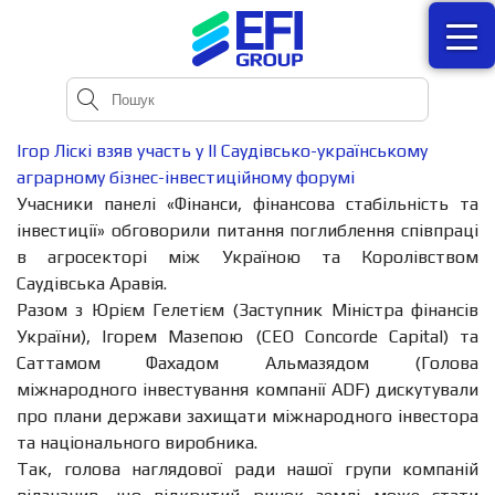
Ігор Ліскі взяв участь у II Саудівсько-українському
аграрному бізнес-інвестиційному форумі
Учасники панелі «Фінанси, фінансова стабільність та
інвестиції» обговорили питання поглиблення співпраці
в агросекторі між Україною та Королівством
Саудівська Аравія.
Разом з Юрієм Гелетієм (Заступник Міністра фінансів
України), Ігорем Мазепою (СEO Concorde Capital) та
Саттамом Фахадом Альмазядом (Голова
міжнародного інвестування компанії ADF) дискутували
про плани держави захищати міжнародного інвестора
та національного виробника.
Так, голова наглядової ради нашої групи компаній