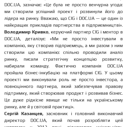
DOC.UA, зазначає: «Це була не просто венчурна угода:
ми створили успішний проект і розвинули його до
лідера на ринку. Вважаю, що CIG і DOC.UA — це один із
найкращих прикладів партнерства в підприємництві».
Володимир Кривко
, керуючий партнер CIG і ментор в
DOC.UA, деталізує: «Ми не просто інвестували в
компанію, яку створив підприємець, а ми разом з ним
створили цю компанію: спільно проводили аналіз
ринку, писали стратегічну концепцію розвитку,
набирали команду. Фактично компанія DOC.UA
пройшла бізнес-інкубацію на платформі CIG. У цьому
проекті ми виконували роль не просто інвестора, а
повноцінного партнера, який забезпечував правову
підтримку, який створював продукт і розвивав бізнес.
Це дуже рідкісне явище не тільки на українському
ринку, але й у світовій практиці».
Сергій Казанцев,
засновник і головний виконавчий
директор DOC.UA, який почав розробляти цей