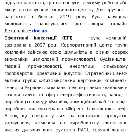
відгуків пацієнтів, цін на послуги, режиму роботи або
місця розташування медичного центру. Для зручності
пацієнтів в березні 2019 року була запущена
можливість записуватися до лікаря онлайн.
Детальніше:
doc.ua
Ефективні інвестиції (EFI)
— група компаній,
заснована в 2007 році. Корпоративний центр групи
компаній здійснює свою діяльність в різних сферах
економіки: целюлозній промисловості, будівництві,
газовій промисловості, енергетиці, сільському
господарстві, креативній індустрії. Стратегічні бізнес-
активи групи: «Житомирський картонний комбінат»;
«Енергія України», компанія з експертними знаннями в
газовій галузі та сфері енергоефективності; завод із
виробництва меду «Біхайв»; анімаційний хаб Unimage;
виробник пиломатеріалів «Форест Технолоджі»; «Ефі
Агро», що спеціалізується на постачанні продуктів
харчування; компанія по виробництву екологічно
чистих дитячих конструкторів PAGL, сонячні жалюзі