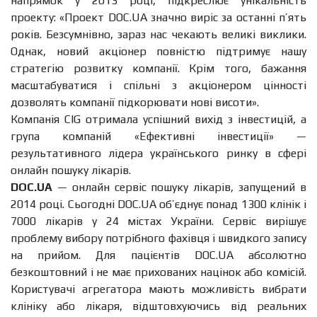
напрямок у 2013 році, підкреслює унікальність
проекту: «Проект DOC.UA значно виріс за останні п’ять
років. Безсумнівно, зараз нас чекають великі виклики.
Однак, новий акціонер повністю підтримує нашу
стратегію розвитку компанії. Крім того, бажання
масштабуватися і спільні з акціонером цінності
дозволять компанії підкорювати нові висоти».
Компанія CIG отримала успішний вихід з інвестицій, а
група компаній «Ефективні інвестиції» —
результативного лідера українського ринку в сфері
онлайн пошуку лікарів.
DOC.UA
— онлайн сервіс пошуку лікарів, запущений в
2014 році. Сьогодні DOC.UA об’єднує понад 1300 клінік і
7000 лікарів у 24 містах України. Сервіс вирішує
проблему вибору потрібного фахівця і швидкого запису
на прийом. Для пацієнтів DOC.UA абсолютно
безкоштовний і не має прихованих націнок або комісій.
Користувачі агрегатора мають можливість вибрати
клініку або лікаря, відштовхуючись від реальних