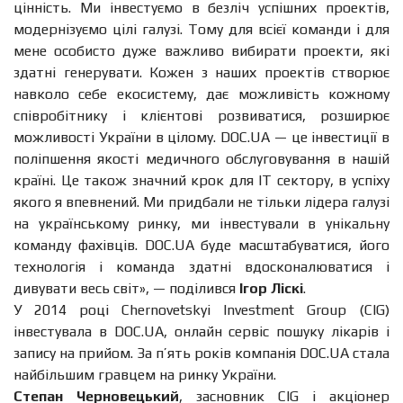
цінність. Ми інвестуємо в безліч успішних проектів,
модернізуємо цілі галузі. Тому для всієї команди і для
мене особисто дуже важливо вибирати проекти, які
здатні генерувати. Кожен з наших проектів створює
навколо себе екосистему, дає можливість кожному
співробітнику і клієнтові розвиватися, розширює
можливості України в цілому. DOC.UA — це інвестиції в
поліпшення якості медичного обслуговування в нашій
країні. Це також значний крок для IT сектору, в успіху
якого я впевнений. Ми придбали не тільки лідера галузі
на українському ринку, ми інвестували в унікальну
команду фахівців. DOC.UA буде масштабуватися, його
технологія і команда здатні вдосконалюватися і
дивувати весь світ», — поділився
Ігор Ліскі
.
У 2014 році Chernovetskyi Investment Group (CIG)
інвестувала в DOC.UA, онлайн сервіс пошуку лікарів і
запису на прийом. За п’ять років компанія DOC.UA стала
найбільшим гравцем на ринку України.
Степан Черновецький
, засновник CIG і акціонер