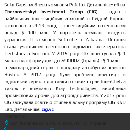
Solar Gaps, меблева компанія Pufetto. Детальніше: efi.ua
Chernovetskyi Investment Group (CIG
) — одна з
найбільших інвестиційних компаній в Східній Європі,
заснована в 2013 році, з інвестиційним потенціалом
понад $ 100 млн. У портфель компанії входять
українські ІТ-компанії Softcube і Zakaz.ua. Остання
стала учасником всесвітньо відомого акселератора
Techstars в Бостоні. У 2015 році CIG інвестувала $ 1
млн. в платформу для дітей KIDOZ (Ізраїль) і $ 1 млн. —
в міжнародний сервіс з продажу автобусних квитків
Busfor. У 2017 році були зроблені інвестиції в
індійський сервіс з доставки готових страв InnerChef, а
також в компанію Kray Technologies, виробника
промислових дронів для агропідприємств. У 2017 році
CIG заснувала освітню стипендіальну програму CIG R&D
Lab. Детальніше:
cig.vc
Контакти
вул. Жилянська, 97-з, м. Київ, 01135, Україна