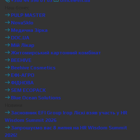
+380 44 596 01 03
office@efi.ua
Наш бізнес
PULP MASTER
NovaSklo
Медична Зірка
DOC.UA
Мій Лікар
Житомирський картонний комбінат
BEEHIVE
Beehive Cosmetics
ЕФІ-АГРО
ФІДНОВА
SEM ECOPACK
Blue Ocean Solutions
Новини
Засновник EFI Group Ігор Ліскі взяв участь у HR
Wisdom Summit 2026
Запрошуємо вас 8 липня на HR Wisdom Summit
2026!