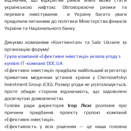
відзначив, що відкритий ринок землі може стати
українською нафтою. Обговорюючи ризики та
переваги інвестування в Україну багато уваги
приділили питанням до політики Міністерства фінансів
України та Національного банку.
Дякуємо компаніям «Контінентал» та Salic Ukraine за
організацію форуму!
Група компаній «Ефективні інвестиції» уклала угоду з
купівлі IT-компанії DOC.UA
«Ефективні інвестиції» придбала найбільший агрегатор
приватних медичних установ країни у Chernovetskyi
Investment Group (CIG). Розмір угоди не розголошується,
проте обидві сторони відзначають, що задоволені
досягнутою домовленістю.
Голова ради директорів
Ігор Ліскі
розповів про
причини придбання проекту групою компаній
«Ефективні інвестиції».
«Ефективність у всіх рішеннях — це наша головна