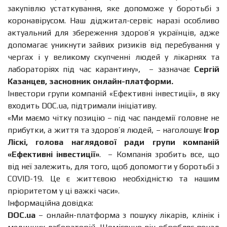
закупівлю устаткування, яке допоможе у боротьбі з
коронавірусом. Наш діджитал-сервіс наразі особливо
актуальний для збереження здоров’я українців, адже
допомагає уникнути зайвих ризиків від перебування у
чергах і у великому скупченні людей у лікарнях та
лабораторіях під час карантину», – зазначає
Сергій
Казанцев, засновник онлайн-платформи.
Інвестори групи компаній «Ефективні інвестиції», в яку
входить DOC.ua, підтримали ініціативу.
«Ми маємо чітку позицію – під час пандемії головне не
прибутки, а життя та здоров’я людей, – наголошує
Ігор
Ліскі, голова наглядової ради групи компаній
«Ефективні інвестиції»
. – Компанія зробить все, що
від неї залежить, для того, щоб допомогти у боротьбі з
COVID-19. Це є життєвою необхідністю та нашим
пріоритетом у ці важкі часи».
Інформаційна довідка:
DOC.ua
– онлайн-платформа з пошуку лікарів, клінік і