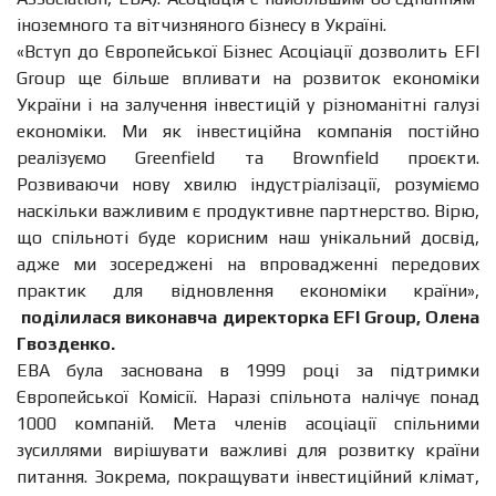
іноземного та вітчизняного бізнесу в Україні.
«
Вступ до Європейської Бізнес Асоціації дозволить EFI
Group ще більше впливати на розвиток економіки
України і на залучення інвестицій у різноманітні галузі
економіки. Ми як інвестиційна компанія постійно
реалізуємо Greenfield та Brownfield проєкти.
Розвиваючи нову хвилю індустріалізації, розуміємо
наскільки важливим є продуктивне партнерство. Вірю,
що спільноті буде корисним наш унікальний досвід,
адже ми зосереджені на впровадженні передових
практик для відновлення економіки країни
»,
поділилася виконавча директорка EFI Group, Олена
Гвозденко.
EBA була заснована в 1999 році за підтримки
Європейської Комісії. Наразі спільнота налічує понад
1000 компаній. Мета членів асоціації спільними
зусиллями вирішувати важливі для розвитку країни
питання. Зокрема, покращувати інвестиційний клімат,