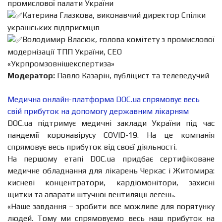
промислової палати України
Катерина Глазкова, виконавчий директор Спілки
українських підприємців
Володимир Власюк, голова комітету з промислової
модернізації ТПП України, СЕО
«Укрпромзовнішекспертиза»
Модератор:
Павло Казарін, публіцист та телеведучий
Медична онлайн-платформа DOC.ua спрямовує весь
свій прибуток на допомогу державним лікарням
DOC.ua підтримує медичні заклади України під час
пандемії коронавірусу COVID-19. На це компанія
спрямовує весь прибуток від своєї діяльності.
На першому етапі DOC.ua придбає сертифіковане
медичне обладнання для лікарень Черкас і Житомира:
кисневі концентратори, кардіомонітори, захисні
щитки та апарати штучної вентиляції легень.
«Наше завдання – зробити все можливе для порятунку
людей. Тому ми спрямовуємо весь наш прибуток на