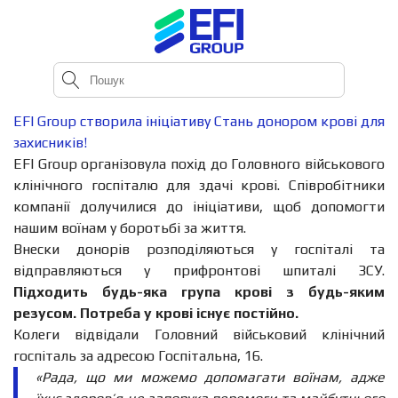
EFI Group створила ініціативу Стань донором крові для
захисників!
EFI Group організовула похід до Головного військового
клінічного госпіталю для здачі крові. Співробітники
компанії долучилися до ініціативи, щоб допомогти
нашим воїнам у боротьбі за життя.
Внески донорів розподіляються у госпіталі та
відправляються у прифронтові шпиталі ЗСУ.
Підходить будь-яка група крові з будь-яким
резусом. Потреба у крові існує постійно.
Колеги відвідали Головний військовий клінічний
госпіталь за адресою Госпітальна, 16.
«Рада, що ми можемо допомагати воїнам, адже