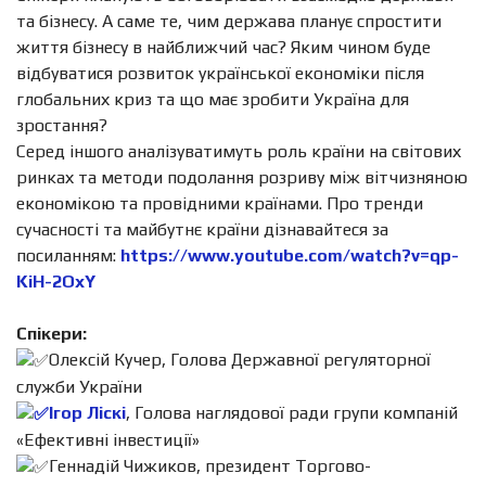
та бізнесу. А саме те, чим держава планує спростити
життя бізнесу в найближчий час? Яким чином буде
відбуватися розвиток української економіки після
глобальних криз та що має зробити Україна для
зростання?
Серед іншого аналізуватимуть роль країни на світових
ринках та методи подолання розриву між вітчизняною
економікою та провідними країнами. Про тренди
сучасності та майбутнє країни дізнавайтеся за
посиланням:
https://www.youtube.com/watch?v=qp-
KiH-2OxY
Спікери:
Олексій Кучер, Голова Державної регуляторної
служби України
Ігор Ліскі
, Голова наглядової ради групи компаній
«Ефективні інвестиції»
Геннадій Чижиков, президент Торгово-