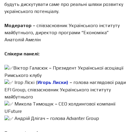
будуть дискутувати саме про реальні шляхи розвитку
українського потенціалу.
Модератор
–
співзасновник Українського інституту
майбутнього, директор програми “Економіка”
Анатолій Амелін
Спікери панелі:
Віктор Галасюк
–
Президент Української асоціації
Римського клубу
Ігор Ліскі (
Игорь Лиски)
–
голова наглядової ради
EFI Group, співзасновник Українського інституту
майбутнього
Микола Тимощук
–
СEO холдингової компанії
UFuture
Андрій Длігач
–
голова Advanter Group