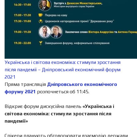
Українська і світова економіка: стимули зростання
після пандемії – Дніпровський економічний форум
2021
Пряма трансляція
Дніпровського економічного
форуму 2021
розпочнеться об 11:45.
Відкриє форум дискусійна панель
«Українська і
світова економіка: стимули зростання після
пандемії»
Спікери планують обговорювати взаємодію держави