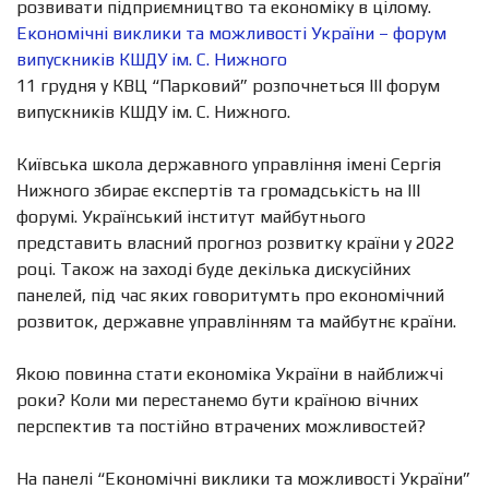
розвивати підприємництво та економіку в цілому.
Економічні виклики та можливості України – форум
випускників КШДУ ім. С. Нижного
11 грудня у КВЦ “Парковий” розпочнеться ІІІ форум
випускників КШДУ ім. С. Нижного.
Київська школа державного управління імені Сергія
Нижного збирає експертів та громадськість на ІІІ
форумі. Український інститут майбутнього
представить власний прогноз розвитку країни у 2022
році. Також на заході буде декілька дискусійних
панелей, під час яких говоритумть про економічний
розвиток, державне управлінням та майбутнє країни.
Якою повинна стати економіка України в найближчі
роки? Коли ми перестанемо бути країною вічних
перспектив та постійно втрачених можливостей?
На панелі “Економічні виклики та можливості України”