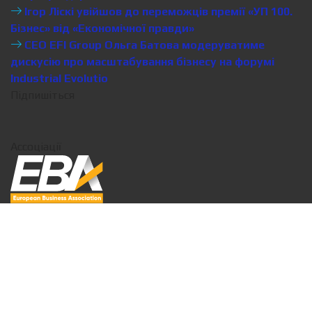
Ігор Ліскі увійшов до переможців премії «УП 100.
Бізнес» від «Економічної правди»
CEO EFI Group Ольга Батова модеруватиме
дискусію про масштабування бізнесу на форумі
Industrial Evolutio
Підпишіться
Ассоціації