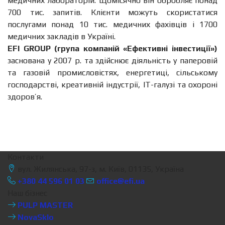
медичних лабораторій. Щомісячно він обробляє понад
700 тис. запитів. Клієнти можуть скористатися
послугами понад 10 тис. медичних фахівців і 1700
медичних закладів в Україні.
EFI GROUP (група компаній «Ефективні інвестиції»)
заснована у 2007 р. та здійснює діяльність у паперовій
та газовій промисловістях, енергетиці, сільському
господарстві, креативній індустрії, IT-галузі та охороні
здоров’я.
Контакти
вул. Жилянська, 97-з, м. Київ, 01135, Україна
+380 44 596 01 03
office@efi.ua
Наш бізнес
PULP MASTER
NovaSklo