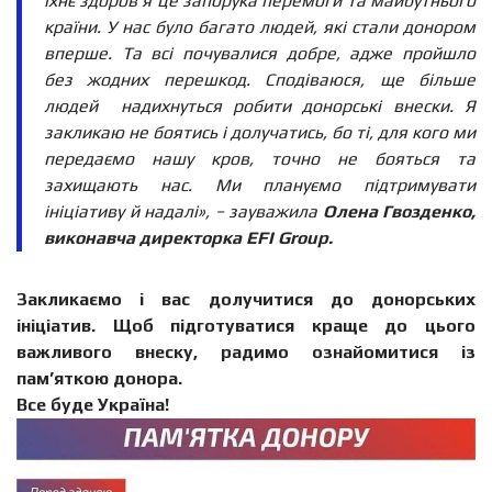
їхнє здоров’я це запорука перемоги та майбутнього
країни. У нас було багато людей, які стали донором
вперше. Та всі почувалися добре, адже пройшло
без жодних перешкод. Сподіваюся, ще більше
людей надихнуться робити донорські внески. Я
закликаю не боятись і долучатись, бо ті, для кого ми
передаємо нашу кров, точно не бояться та
захищають нас. Ми плануємо підтримувати
ініціативу й надалі»,
−
зауважила
Олена Гвозденко,
виконавча директорка EFI Group.
Закликаємо і вас долучитися до донорських
ініціатив. Щоб підготуватися краще до цього
важливого внеску, радимо ознайомитися із
пам’яткою донора.
Все буде Україна!