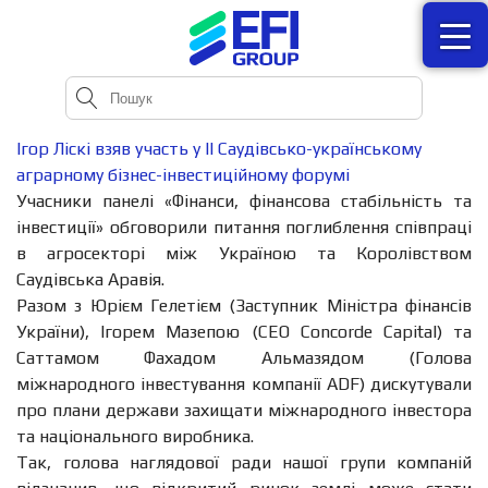
Ігор Ліскі взяв участь у II Саудівсько-українському
аграрному бізнес-інвестиційному форумі
Учасники панелі «Фінанси, фінансова стабільність та
інвестиції» обговорили питання поглиблення співпраці
в агросекторі між Україною та Королівством
Саудівська Аравія.
Разом з Юрієм Гелетієм (Заступник Міністра фінансів
України), Ігорем Мазепою (СEO Concorde Capital) та
Саттамом Фахадом Альмазядом (Голова
міжнародного інвестування компанії ADF) дискутували
про плани держави захищати міжнародного інвестора
та національного виробника.
Так, голова наглядової ради нашої групи компаній