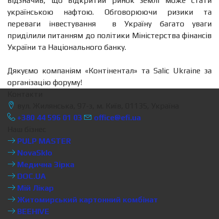
відзначив, що відкритий ринок землі може стати
українською нафтою. Обговорюючи ризики та
переваги інвестування в Україну багато уваги
приділили питанням до політики Міністерства фінансів
України та Національного банку.
Дякуємо компаніям «Контінентал» та Salic Ukraine за
організацію форуму!
Контакти
вул. Жилянська, 97-з, м. Київ, 01135, Україна
+380 44 596 01 03
office@efi.ua
Наш бізнес
PULP MASTER
NovaSklo
Медична Зірка
DOC.UA
Мій Лікар
Житомирський картонний комбінат
BEEHIVE