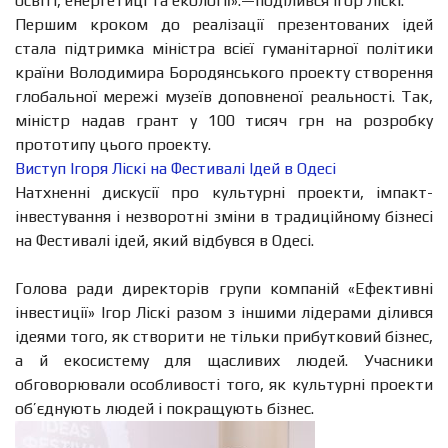
освіті, енергетиці та екології».—поділився Ігор Ліскі.
Першим кроком до реалізації презентованих ідей
стала підтримка міністра всієї гуманітарної політики
країни Володимира Бородянського проекту створення
глобальної мережі музеїв доповненої реальності. Так,
міністр надав грант у 100 тисяч грн на розробку
прототипу цього проекту.
Виступ Ігоря Ліскі на Фестивалі Ідей в Одесі
Натхненні дискусії про культурні проекти, імпакт-
інвестування і незворотні зміни в традиційному бізнесі
на Фестивалі ідей, який відбувся в Одесі.
Голова ради директорів групи компаній «Ефективні
інвестиції» Ігор Ліскі разом з іншими лідерами ділився
ідеями того, як створити не тільки прибутковий бізнес,
а й екосистему для щасливих людей. Учасники
обговорювали особливості того, як культурні проекти
об’єднують людей і покращують бізнес.