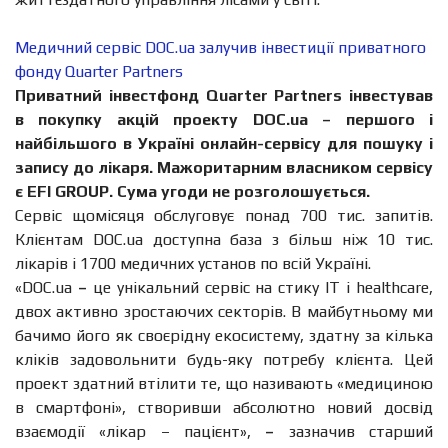
Медичний сервіс DOC.ua залучив інвестиції приватного
фонду Quarter Partners
Приватний інвестфонд Quarter Partners інвестував
в покупку акцій проекту DОС.ua – першого і
найбільшого в Україні онлайн-сервісу для пошуку і
запису до лікаря. Мажоритарним власником сервісу
є EFI GROUP. Сума угоди не розголошується.
Сервіс щомісяця обслуговує понад 700 тис. запитів.
Клієнтам DОС.ua доступна база з більш ніж 10 тис.
лікарів і 1700 медичних установ по всій Україні.
«DОС.ua
–
це унікальний сервіс на стику IT і healthcare,
двох активно зростаючих секторів. В майбутньому ми
бачимо його як своєрідну екосистему, здатну за кілька
кліків задовольнити будь-яку потребу клієнта. Цей
проект здатний втілити те, що називають «медициною
в смартфоні», створивши абсолютно новий досвід
взаємодії «лікар – пацієнт»,
–
зазначив старший