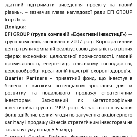
здатний підтримати виведення проекту на новий
рівень», – зазначив глава наглядової ради EFI GROUP
Ігор Ліскі.
Довідка:
EFI
GROUP (
група компаній «Е
фективні інвестиції
»
)
—
група компаній, заснована в 2007 році. Корпоративний
центр групи компаній реалізує свою діяльність в різних
сферах економіки: целюлозної промисловості, газовій
промисловості, енергетиці, сільському господарстві,
деревообробці, креативній індустрії, охороні здоров’я.
Quarter Partners
– приватний фонд, що інвестує в
бізнеси з високим потенціалом зростання для їх
розвитку та подальшого продажу стратегічним
інвесторам. Заснований як багатопрофільна
інвестиційна група в 1992 році. За час свого існування
фонд здійснив великі угоди по залученню акціонерного
капіталу і продажу бізнесів стратегічним інвесторам на
загальну суму понад $ 5 млрд.
Сьогодні Quarter Partners фокусується на пошуку і