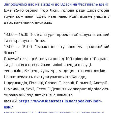
Запрошуємо вас на вихідні до Одеси на Фестиваль ідей!
Вже 25-го серпня Ігор Ліскі, голова ради директорів
групи компаній “Ефективні інвестиції”, візьме участь у
двох панельних дискусіях
14:00 – 15:00 “Як культурні проекти об’єднують людей
та покращують бізнес”
17:00 – 19:00 “Імпакт-інвестування vs традиційний
бізнес”
Долучайтеся, щоб почути понад 100 спікерів з 10 країн
та дізнатися про найважливіші тренди в науці,
економіці, безпеці, культурі, медицині та технологіях.
На вас чекають виступи учасників з Канади,
Нідерландів, Польщі, Словенії, Іспанії, Вірменії, Австрії,
Німеччини, Чехії, Естонії. Деякі з них вперше відвідають
Україну аби поділитися знаннями та
ідеями.
https://www.ideasfest.in.ua/speaker/ihor-
liski/