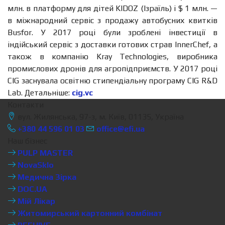
млн. в платформу для дітей KIDOZ (Ізраїль) і $ 1 млн. —
в міжнародний сервіс з продажу автобусних квитків
Busfor. У 2017 році були зроблені інвестиції в
індійський сервіс з доставки готових страв InnerChef, а
також в компанію Kray Technologies, виробника
промислових дронів для агропідприємств. У 2017 році
CIG заснувала освітню стипендіальну програму CIG R&D
Lab. Детальніше:
cig.vc
Контакти
вул. Жилянська, 97-з, м. Київ, 01135, Україна
+380 44 596 01 03
office@efi.ua
Наш бізнес
PULP MASTER
NovaSklo
Медична Зірка
DOC.UA
Мій Лікар
Житомирський картонний комбінат