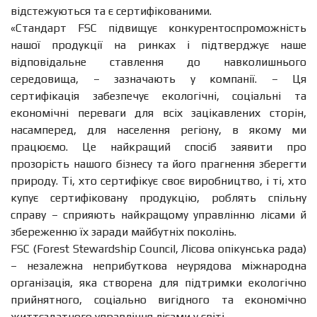
відстежуються та є сертифікованими.
«Стандарт FSC підвищує конкурентоспроможність
нашої продукції на ринках і підтверджує наше
відповідальне ставлення до навколишнього
середовища, – зазначають у компанії. – Ця
сертифікація забезпечує екологічні, соціальні та
економічні переваги для всіх зацікавлених сторін,
насамперед, для населення регіону, в якому ми
працюємо. Це найкращий спосіб заявити про
прозорість нашого бізнесу та його прагнення зберегти
природу. Ті, хто сертифікує своє виробництво, і ті, хто
купує сертифіковану продукцію, роблять спільну
справу – сприяють найкращому управлінню лісами й
збереженню їх заради майбутніх поколінь.
FSC (Forest Stewardship Council, Лісова опікунська рада)
– незалежна неприбуткова неурядова міжнародна
організація, яка створена для підтримки екологічно
прийнятного, соціально вигідного та економічно
життєздатного управління лісами у світі.