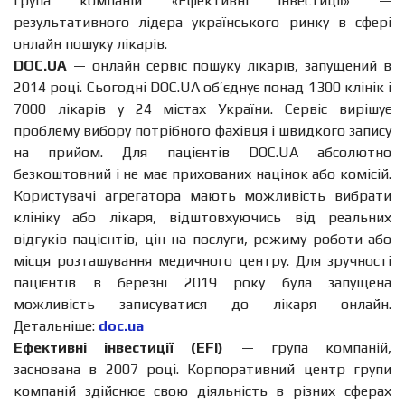
група компаній «Ефективні інвестиції» —
результативного лідера українського ринку в сфері
онлайн пошуку лікарів.
DOC.UA
— онлайн сервіс пошуку лікарів, запущений в
2014 році. Сьогодні DOC.UA об’єднує понад 1300 клінік і
7000 лікарів у 24 містах України. Сервіс вирішує
проблему вибору потрібного фахівця і швидкого запису
на прийом. Для пацієнтів DOC.UA абсолютно
безкоштовний і не має прихованих націнок або комісій.
Користувачі агрегатора мають можливість вибрати
клініку або лікаря, відштовхуючись від реальних
відгуків пацієнтів, цін на послуги, режиму роботи або
місця розташування медичного центру. Для зручності
пацієнтів в березні 2019 року була запущена
можливість записуватися до лікаря онлайн.
Детальніше:
doc.ua
Ефективні інвестиції (EFI)
— група компаній,
заснована в 2007 році. Корпоративний центр групи
компаній здійснює свою діяльність в різних сферах