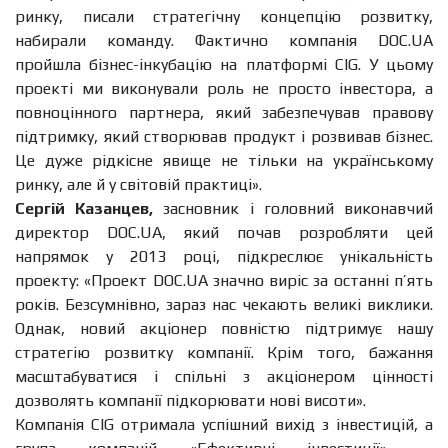
ринку, писали стратегічну концепцію розвитку,
набирали команду. Фактично компанія DOC.UA
пройшла бізнес-інкубацію на платформі CIG. У цьому
проекті ми виконували роль не просто інвестора, а
повноцінного партнера, який забезпечував правову
підтримку, який створював продукт і розвивав бізнес.
Це дуже рідкісне явище не тільки на українському
ринку, але й у світовій практиці».
Сергій Казанцев,
засновник і головний виконавчий
директор DOC.UA, який почав розробляти цей
напрямок у 2013 році, підкреслює унікальність
проекту: «Проект DOC.UA значно виріс за останні п’ять
років. Безсумнівно, зараз нас чекають великі виклики.
Однак, новий акціонер повністю підтримує нашу
стратегію розвитку компанії. Крім того, бажання
масштабуватися і спільні з акціонером цінності
дозволять компанії підкорювати нові висоти».
Компанія CIG отримала успішний вихід з інвестицій, а