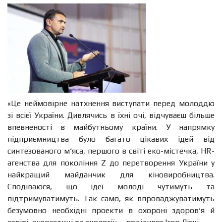
«Це неймовірне натхнення виступати перед молоддю
зі всієї України. Дивлячись в їхні очі, відчуваєш більше
впевненості в майбутньому країни. У напрямку
підприємництва було багато цікавих ідей від
синтезованого м‘яса, першого в світі еко-містечка, HR-
агенства для покоління Z до перетворення України у
найкращий майданчик для кіновиробництва.
Сподіваюся, що ідеї молоді чутимуть та
підтримуватимуть. Так само, як впроваджуватимуть
безумовно необхідні проекти в охороні здоров‘я й