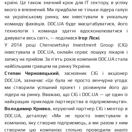
країні. Це також значний крок для IT сектору, в успіху
якого я впевнений. Ми придбали не тільки лідера галузі
на українському ринку, ми інвестували в унікальну
команду фахівців. DOC.UA буде масштабуватися, його
технологія і команда здатні вдосконалюватися і
дивувати весь світ», — поділився
Ігор Ліскі
.
У 2014 році Chernovetskyi Investment Group (CIG)
інвестувала в DOC.UA, онлайн сервіс пошуку лікарів і
запису на прийом. За п’ять років компанія DOC.UA стала
найбільшим гравцем на ринку України.
Степан Черновецький
, засновник CIG і акціонер
DOC.UA, зазначає: «Це була не просто венчурна угода:
ми створили успішний проект і розвинули його до
лідера на ринку. Вважаю, що CIG і DOC.UA — це один із
найкращих прикладів партнерства в підприємництві».
Володимир Кривко
, керуючий партнер CIG і ментор в
DOC.UA, деталізує: «Ми не просто інвестували в
компанію, яку створив підприємець, а ми разом з ним
створили цю компанію: спільно проводили аналіз