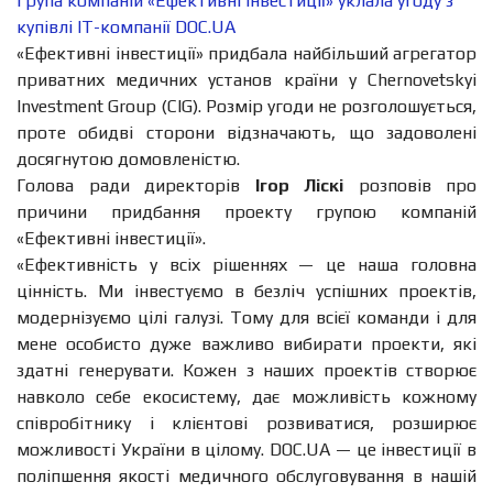
Група компаній «Ефективні інвестиції» уклала угоду з
купівлі IT-компанії DOC.UA
«Ефективні інвестиції» придбала найбільший агрегатор
приватних медичних установ країни у Chernovetskyi
Investment Group (CIG). Розмір угоди не розголошується,
проте обидві сторони відзначають, що задоволені
досягнутою домовленістю.
Голова ради директорів
Ігор Ліскі
розповів про
причини придбання проекту групою компаній
«Ефективні інвестиції».
«Ефективність у всіх рішеннях — це наша головна
цінність. Ми інвестуємо в безліч успішних проектів,
модернізуємо цілі галузі. Тому для всієї команди і для
мене особисто дуже важливо вибирати проекти, які
здатні генерувати. Кожен з наших проектів створює
навколо себе екосистему, дає можливість кожному
співробітнику і клієнтові розвиватися, розширює
можливості України в цілому. DOC.UA — це інвестиції в
поліпшення якості медичного обслуговування в нашій