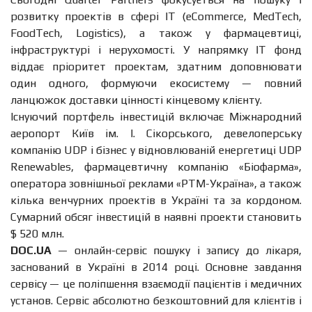
розвитку проектів в сфері IT (eCommerce, MedTech,
FoodTech, Logistics), а також у фармацевтиці,
інфраструктурі і нерухомості. У напрямку IT фонд
віддає пріоритет проектам, здатним доповнювати
один одного, формуючи екосистему — повний
ланцюжок доставки цінності кінцевому клієнту.
Існуючий портфель інвестицій включає Міжнародний
аеропорт Київ ім. І. Сікорського, девелоперську
компанію UDP і бізнес у відновлюваній енергетиці UDP
Renewables, фармацевтичну компанію «Біофарма»,
оператора зовнішньої реклами «РТМ-Україна», а також
кілька венчурних проектів в Україні та за кордоном.
Сумарний обсяг інвестицій в наявні проекти становить
$ 520 млн.
DOC.UA
— онлайн-сервіс пошуку і запису до лікаря,
заснований в Україні в 2014 році. Основне завдання
сервісу — це поліпшення взаємодії пацієнтів і медичних
установ. Сервіс абсолютно безкоштовний для клієнтів і