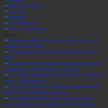
BEEHIVE
Beehive Cosmetics
ЕФІ-АГРО
ФІДНОВА
SEM ECOPACK
Blue Ocean Solutions
Новини
Засновник EFI Group Ігор Ліскі взяв участь у HR
Wisdom Summit 2026
Запрошуємо вас 8 липня на HR Wisdom Summit
2026!
Компанія NovaSklo Trade стає дистриб’ютором
архітектурного скла Pilkington в Україні
Сьогодні FEEDNOVA відзначає 5 років з моменту
запуску підприємства
Ігор Ліскі увійшов до переможців премії «УП 100.
Бізнес» від «Економічної правди»
CEO EFI Group Ольга Батова модеруватиме
дискусію про масштабування бізнесу на форумі