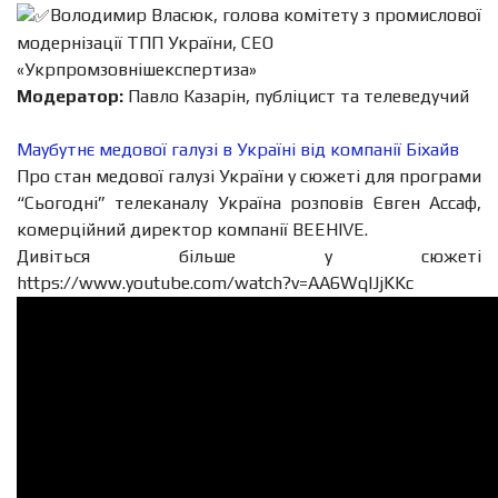
Володимир Власюк, голова комітету з промислової
модернізації ТПП України, СЕО
«Укрпромзовнішекспертиза»
Модератор:
Павло Казарін, публіцист та телеведучий
Маубутнє медової галузі в Україні від компанії Біхайв
Про стан медової галузі України у сюжеті для програми
“Сьогодні” телеканалу Україна розповів Євген Ассаф,
комерційний директор компанії BEEHIVE.
Дивіться більше у сюжеті
https://www.youtube.com/watch?v=AA6WqlJjKKc