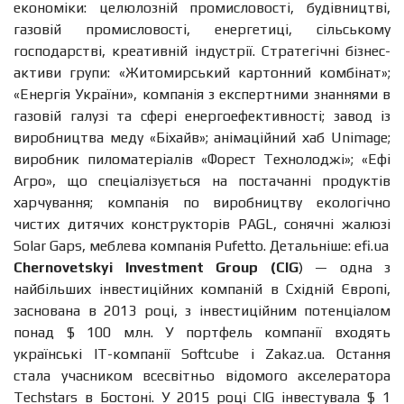
економіки: целюлозній промисловості, будівництві,
газовій промисловості, енергетиці, сільському
господарстві, креативній індустрії. Стратегічні бізнес-
активи групи: «Житомирський картонний комбінат»;
«Енергія України», компанія з експертними знаннями в
газовій галузі та сфері енергоефективності; завод із
виробництва меду «Біхайв»; анімаційний хаб Unimage;
виробник пиломатеріалів «Форест Технолоджі»; «Ефі
Агро», що спеціалізується на постачанні продуктів
харчування; компанія по виробництву екологічно
чистих дитячих конструкторів PAGL, сонячні жалюзі
Solar Gaps, меблева компанія Pufetto. Детальніше: efi.ua
Chernovetskyi Investment Group (CIG
) — одна з
найбільших інвестиційних компаній в Східній Європі,
заснована в 2013 році, з інвестиційним потенціалом
понад $ 100 млн. У портфель компанії входять
українські ІТ-компанії Softcube і Zakaz.ua. Остання
стала учасником всесвітньо відомого акселератора
Techstars в Бостоні. У 2015 році CIG інвестувала $ 1