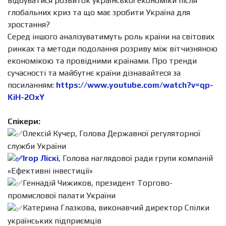
відбуватися розвиток української економіки після
глобальних криз та що має зробити Україна для
зростання?
Серед іншого аналізуватимуть роль країни на світових
ринках та методи подолання розриву між вітчизняною
економікою та провідними країнами. Про тренди
сучасності та майбутнє країни дізнавайтеся за
посиланням:
https://www.youtube.com/watch?v=qp-
KiH-2OxY
Спікери:
Олексій Кучер, Голова Державної регуляторної
служби України
Ігор Ліскі
, Голова наглядової ради групи компаній
«Ефективні інвестиції»
Геннадій Чижиков, президент Торгово-
промислової палати України
Катерина Глазкова, виконавчий директор Спілки
українських підприємців