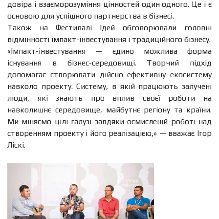
довіра і взаєморозуміння цінностей один одного. Це і є
основою для успішного партнерства в бізнесі.
Також на Фестивалі Ідей обговорювали головні
відмінності імпакт-інвестування і традиційного бізнесу.
«Імпакт-інвестування — єдино можлива форма
існування в бізнес-середовищі. Творчий підхід
допомагає створювати дійсно ефективну екосистему
навколо проекту. Систему, в якій працюють залучені
люди, які знають про вплив своєї роботи на
навколишнє середовище, майбутнє регіону та країни.
Ми міняємо цілі галузі завдяки осмисленій роботі над
створенням проекту і його реалізацією,» — вважає Ігор
Ліскі.