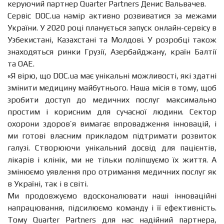
керуючий партнер Quarter Partners Денис Вальвачев.
Сервіс DОС.ua намір активно розвиватися за межами
України. У 2020 році планується запуск онлайн-сервісу в
Узбекистані, Казахстані та Молдові. У розробці також
знаходяться ринки Грузії, Азербайджану, країн Балтії
та ОАЕ.
«
Я вірю, що DОС.ua має унікальні можливості, які здатні
змінити медицину майбутнього. Наша місія в тому, щоб
зробити доступ до медичних послуг максимально
простим і корисним для сучасної людини. Сектор
охорони здоров’я вимагає впровадження інновацій, і
ми готові власним прикладом підтримати розвиток
галузі. Створюючи унікальний досвід для пацієнтів,
лікарів і клінік, ми не тільки поліпшуємо їх життя. А
змінюємо уявлення про отримання медичних послуг як
в Україні, так і в світі
.
Ми продовжуємо вдосконалювати наші інноваційні
напрацювання, підсилюємо команду і її ефективність.
Тому Quarter Partners для нас надійний партнера,