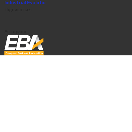
Industrial Evolutio
Підпишіться
Ассоціації