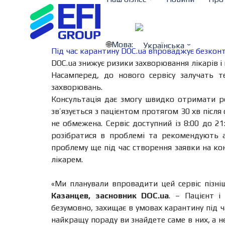
Мова:
Під час карантину DOC.ua впроваджує безконт
DOC.ua знижує ризики захворювання лікарів 
Насамперед, до нового сервісу залучать 
захворювань.
Консультація дає змогу швидко отримати р
зв’язується з пацієнтом протягом 30 хв після
не обмежена. Сервіс доступний із 8:00 до 21
розібратися в проблемі та рекомендують а
проблему ще під час створення заявки на кон
лікарем.
«Ми планували впровадити цей сервіс пізні
Казанцев, засновник DOC.ua
. – Пацієнт 
безумовно, захищає в умовах карантину під ч
найкращу пораду ви знайдете саме в них, а н