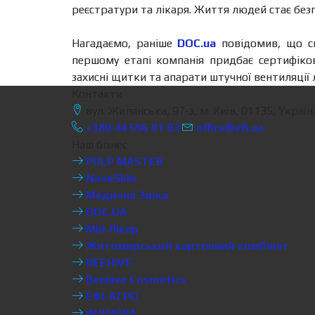
реєстратури та лікаря. Життя людей стає без
Нагадаємо, раніше
DOC.ua
повідомив, що сп
першому етапі компанія придбає сертифіко
захисні щитки та апарати штучної вентиляції 
Контакти
вул. Жилянська, 97-з, м. Київ, 01135, Україн
+380 44 596 01 03
office@efi.ua
Наш бізнес
PULP MASTER
NovaSklo
Медична Зірка
DOC.UA
Мій Лікар
Житомирський картонний комбінат
BEEHIVE
Beehive Cosmetics
ЕФІ-АГРО
ФІДНОВА