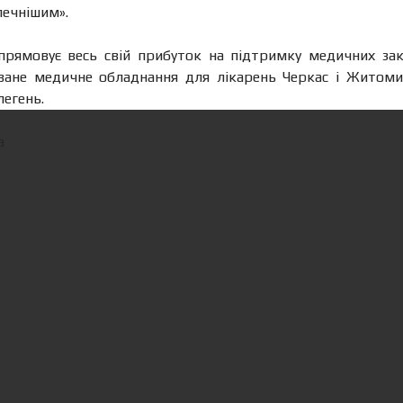
печнішим».
рямовує весь свій прибуток на підтримку медичних закл
ване медичне обладнання для лікарень Черкас і Житомир
легень.
а