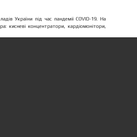
адів України під час пандемії COVID-19. На
а: кисневі концентратори, кардіомонітори,