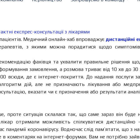
актні експрес-консультації з лікарями
і пацієнтів. Медичний онлайн-хаб впроваджує
дистанційні е
терапевтів, з якими можна порадитися щодо симптомів 
екомендацію фахівця та ухвалити правильне рішення щодо
 формування замовлення, а розмова триває від 10 хв до 30 
:00 всюди, де є інтернет-покриття. До надання послуги за
лгоритм дій, але не призначають лікування або медпр
сультацію, вказати чи є призначення або результати аналі
ше, проте ситуація склалася так, що саме зараз він буде
і лікар отримали можливість спілкуватися дистанційно
ас пандемії коронавірусу. Водночас слід пам’ятати, що з
е в коментарях на інтернет-форумах. Вам не потрібно зайви