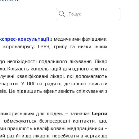
кспрес-консультації
з медичними фахівцями.
коронавірусу, ГРВЗ, грипу та низки інших
 необхідності подальшого лікування. Лікар
хв. Кількість консультацій для одного клієнта
лучені кваліфіковані лікарі, які допомагають
епарати. У DOC.ua радять детально описати
зів. Це підвищить ефективність спілкування з
 найкориснішим для людей, – зазначає
Сергій
 – обмежуються безпосередні контакти, що,
 нами працюють кваліфіковані медпрацівники –
й раз йти до лікарні, перебувати в чергах до