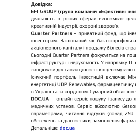
Довідка:
EFI
GROUP (
група компаній «Е
фективні інв
діяльність в різних сферах економіки: цел
креативній індустрії, охороні здоров’я.
Quarter Partners
– приватний фонд, що інве
інвесторам. Заснований як багатопрофільна
акціонерного капіталу і продажу бізнесів стр
Сьогодні Quarter Partners фокусується на пош
інфраструктурі і нерухомості. У напрямку 
ланцюжок доставки цінності кінцевому клієнт
Існуючий портфель інвестицій включає Між
енергетиці UDP Renewables, фармацевтичну к
в Україні та за кордоном. Сумарний обсяг інв
DOC.UA
— онлайн-сервіс пошуку і запису до л
медичних установ. Сервіс абсолютно безко
параметрами, читання відгуків (понад 250 
обстежень та діагностики, замовлення фармаце
Детальніше:
doc.ua