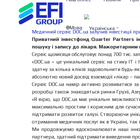
Мова:
Медичний сервіс DOC.ua залучив інвестиції пр
Приватний інвестфонд Quarter Partners ін
пошуку і запису до лікаря. Мажоритарним 
Сервіс щомісяця обслуговує понад 700 тис. запи
«DОС.ua
–
це унікальний сервіс на стику IT і
здатну за кілька кліків задовольнити будь-
абсолютно новий досвід взаємодії «лікар – па
Сервіс DОС.ua намір активно розвиватися за 
розробці також знаходяться ринки Грузії, Азе
«
Я вірю, що DОС.ua має унікальні можливості
максимально простим і корисним для сучасн
підтримати розвиток галузі. Створюючи унікал
отримання медичних послуг як в Україні, так і 
Ми продовжуємо вдосконалювати наші іннова
партнера, здатний підтримати виведення проек