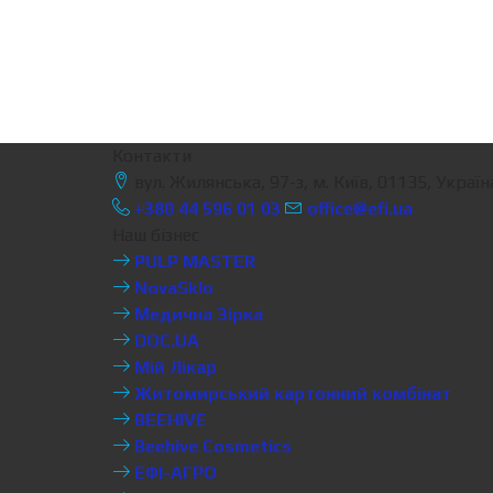
Контакти
вул. Жилянська, 97-з, м. Київ, 01135, Україн
+380 44 596 01 03
office@efi.ua
Наш бізнес
PULP MASTER
NovaSklo
Медична Зірка
DOC.UA
Мій Лікар
Житомирський картонний комбінат
BEEHIVE
Beehive Cosmetics
ЕФІ-АГРО