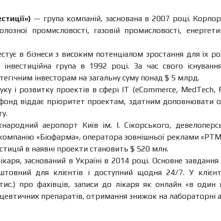
естиції
»
)
— група компаній, заснована в 2007 році. Корпо
юлозної промисловості, газовій промисловості, енергетиц
стує в бізнеси з високим потенціалом зростання для їх 
 інвестиційна група в 1992 році. За час свого існуван
атегічним інвесторам на загальну суму понад $ 5 млрд.
уку і розвитку проектів в сфері IT (eCommerce, MedTech, 
IT фонд віддає пріоритет проектам, здатним доповнювати
у.
народний аеропорт Київ ім. І. Сікорського, девелоперс
омпанію «Біофарма», оператора зовнішньої реклами «РТМ-
естицій в наявні проекти становить $ 520 млн.
ікаря, заснований в Україні в 2014 році. Основне завдання 
штовний для клієнтів і доступний щодня 24/7. У клієнт
тис.) про фахівців, записи до лікаря як онлайн «в один 
втичних препаратів, отримання знижок на лабораторні аналі