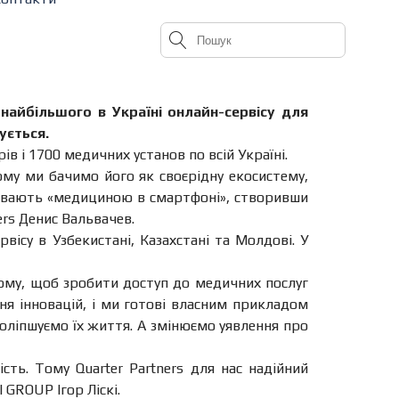
 найбільшого в Україні онлайн-сервісу для
ується.
рів і 1700 медичних установ по всій Україні.
ьому ми бачимо його як своєрідну екосистему,
азивають «медициною в смартфоні», створивши
rs Денис Вальвачев.
вісу в Узбекистані, Казахстані та Молдові. У
 тому, щоб зробити доступ до медичних послуг
я інновацій, і ми готові власним прикладом
 поліпшуємо їх життя. А змінюємо уявлення про
ть. Тому Quarter Partners для нас надійний
 GROUP Ігор Ліскі.