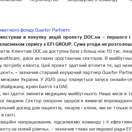
иватного фонду Quarter Partners
вестував в покупку акцій проекту DОС.ua – першого і
власником сервісу є EFI GROUP. Сума угоди не розголош
тів. Клієнтам DОС.ua доступна база з більш ніж 10 тис. ліка
 healthcare, двох активно зростаючих секторів. В майбутн
яку потребу клієнта. Цей проект здатний втілити те, що н
цієнт»,
–
зазначив старший керуючий партнер Quarter Partne
межами України. У 2020 році планується запуск онлайн-сер
рбайджану, країн Балтії та ОАЕ.
, які здатні змінити медицину майбутнього. Наша місія в
ої людини. Сектор охорони здоров’я вимагає впровадженн
ьний досвід для пацієнтів, лікарів і клінік, ми не тільки
в світі
.
ційні напрацювання, підсилюємо команду і її ефективніс
ту на новий рівень», – зазначив глава наглядової ради EFI