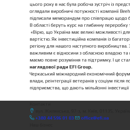
цього року в нас була робоча зустріч із предс
оглядали виробничі потужності компанії Beeh
підписали меморандум про співпрацю щодо б
В області беруть курс на глибинну переробку
«Вірю, що Україна має великі можливості дл
вартістю. Як інвестиційна компанія із багат
регіону для нашого наступного виробництва.
важливим є відносини з обласною владою та г
маємо повне розуміння та підтримку. І це ст
наглядової ради EFI Group.
Черкаський міжнародний економічний форум-20
влади, реінтеграції ветеранів у соціум після 
підприємства, що дають мільйонні інвестиції
Контакти
вул. Жилянська, 97-з, м. Київ, 01135, Україн
+380 44 596 01 03
office@efi.ua
Наш бізнес