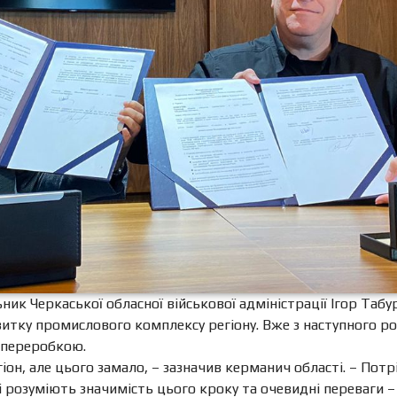
к Черкаської обласної військової адміністрації Ігор Табур
витку промислового комплексу регіону. Вже з наступного р
 переробкою.
он, але цього замало, – зазначив керманич області. – Потр
 розуміють значимість цього кроку та очевидні переваги – як