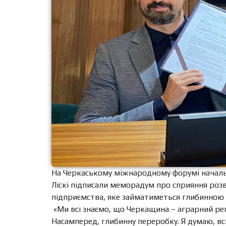
На Черкаському міжнародному форумі начальни
Ліскі підписали меморадум про сприяння роз
підприємства, яке займатиметься глибинною
«Ми всі знаємо, що Черкащина – аграрний регі
Насамперед, глибинну переробку. Я думаю, всі