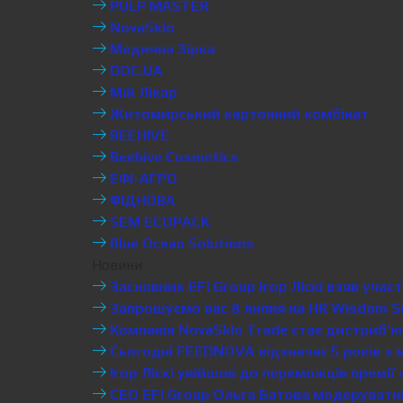
PULP MASTER
NovaSklo
Медична Зірка
DOC.UA
Мій Лікар
Житомирський картонний комбінат
BEEHIVE
Beehive Cosmetics
ЕФІ-АГРО
ФІДНОВА
SEM ECOPACK
Blue Ocean Solutions
Новини
Засновник EFI Group Ігор Ліскі взяв уча
Запрошуємо вас 8 липня на HR Wisdom S
Компанія NovaSklo Trade стає дистриб’ют
Сьогодні FEEDNOVA відзначає 5 років з 
Ігор Ліскі увійшов до переможців премії 
CEO EFI Group Ольга Батова модеруватиме