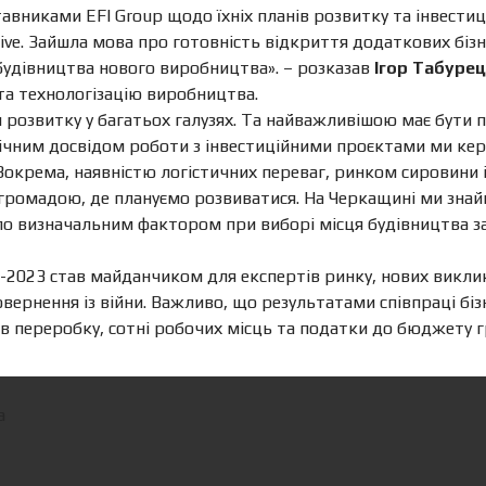
тавниками EFI Group щодо їхніх планів розвитку та інвестиц
ive. Зайшла мова про готовність відкриття додаткових бізн
удівництва нового виробництва». – розказав
Ігор Табуре
 та технологізацію виробництва.
я розвитку у багатьох галузях. Та найважливішою має бути 
орічним досвідом роботи з інвестиційними проєктами ми к
 Зокрема, наявністю логістичних переваг, ринком сировини
ромадою, де плануємо розвиватися. На Черкащині ми знайш
ало визначальним фактором при виборі місця будівництва за
23 став майданчиком для експертів ринку, нових викликів 
повернення із війни. Важливо, що результатами співпраці бі
 в переробку, сотні робочих місць та податки до бюджету 
а