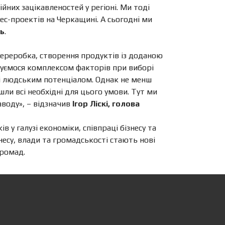
ійних зацікавленостей у регіоні. Ми тоді
ес-проектів на Черкащині. А сьогодні ми
ць
.
переробка, створення продуктів із доданою
еруємося комплексом факторів при виборі
 і людським потенціалом. Однак не менш
ли всі необхідні для цього умови. Тут ми
воду», – відзначив
Ігор Ліскі, голова
у галузі економіки, співпраці бізнесу та
знесу, влади та громадськості стають нові
громад.