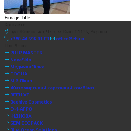
#image_title
Контакти
вул. Жилянська, 97-з, м. Київ, 01135, Україна
+380 44 596 01 03
office@efi.ua
Наш бізнес
PULP MASTER
NovaSklo
Медична Зірка
DOC.UA
Мій Лікар
Житомирський картонний комбінат
BEEHIVE
Beehive Cosmetics
ЕФІ-АГРО
ФІДНОВА
SEM ECOPACK
Blue Ocean Solutions