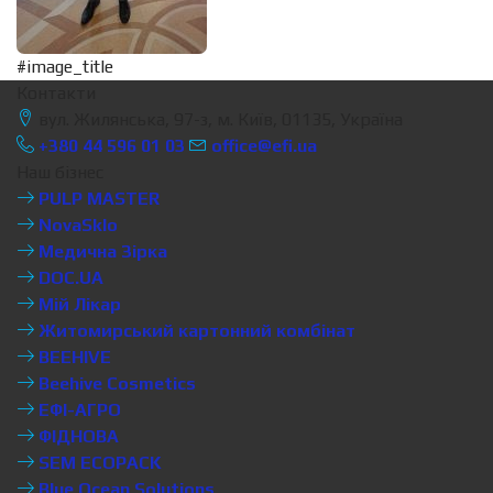
#image_title
Контакти
вул. Жилянська, 97-з, м. Київ, 01135, Україна
+380 44 596 01 03
office@efi.ua
Наш бізнес
PULP MASTER
NovaSklo
Медична Зірка
DOC.UA
Мій Лікар
Житомирський картонний комбінат
BEEHIVE
Beehive Cosmetics
ЕФІ-АГРО
ФІДНОВА
SEM ECOPACK
Blue Ocean Solutions