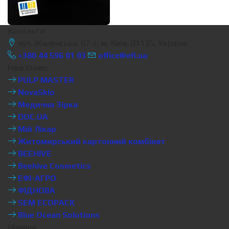
Контакти
вул. Жилянська, 97-з, м. Київ, 01135, Україна
+380 44 596 01 03
office@efi.ua
Наш бізнес
PULP MASTER
NovaSklo
Медична Зірка
DOC.UA
Мій Лікар
Житомирський картонний комбінат
BEEHIVE
Beehive Cosmetics
ЕФІ-АГРО
ФІДНОВА
SEM ECOPACK
Blue Ocean Solutions
Новини