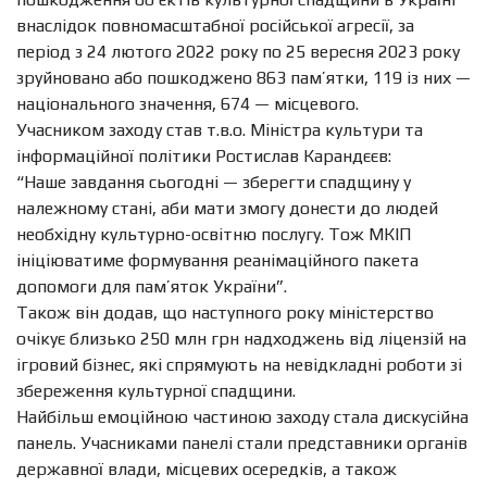
внаслідок повномасштабної російської агресії, за
період з 24 лютого 2022 року по 25 вересня 2023 року
зруйновано або пошкоджено 863 пам’ятки, 119 із них —
національного значення, 674 — місцевого.
Учасником заходу став т.в.о. Міністра культури та
інформаційної політики Ростислав Карандєєв:
“Наше завдання сьогодні — зберегти спадщину у
належному стані, аби мати змогу донести до людей
необхідну культурно-освітню послугу. Тож МКІП
ініціюватиме формування реанімаційного пакета
допомоги для пам’яток України”.
Також він додав, що наступного року міністерство
очікує близько 250 млн грн надходжень від ліцензій на
ігровий бізнес, які спрямують на невідкладні роботи зі
збереження культурної спадщини.
Найбільш емоційною частиною заходу стала дискусійна
панель. Учасниками панелі стали представники органів
державної влади, місцевих осередків, а також