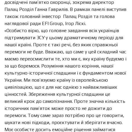
досвідчені пам’ятко охоронці, зокрема директор
Палац Розділ Ганна Гаврилів. В рамках панелі виступив
також головний інвестор Палац Розділ та голова
наглядової ради EFI Group, Ігор Ліскі.
«Особисто вірю, що головне завдання всіх українців
підтримувати ЗСУ у цьому драматичному періоді для
нашої країні. Проте є такі речі, без яких справжньої
перемоги не буде. Вважаю, що саме у цей складний час
маємо переосмислити те, хто ми є, яку країну будуємо і
за що боремося. Розуміння нашого коріння, нашої
культурно-історичної спадщини і є фундаментом нової
України. Ми пов’язуємо країну із європейською
цивілізацією, що є для нас однією з найважливіших
цінностей. Збереження культурної спадщини це
великий крок до самопізнання. Проте значна кількість
історичних пам’яток може просто не дожити до
перемоги. Тому саме зараз потрібно про це говорити,
шукати нові підходи, проєктувати й зберігати вчасно.
Моє особисте досить емоційне рішення займатися