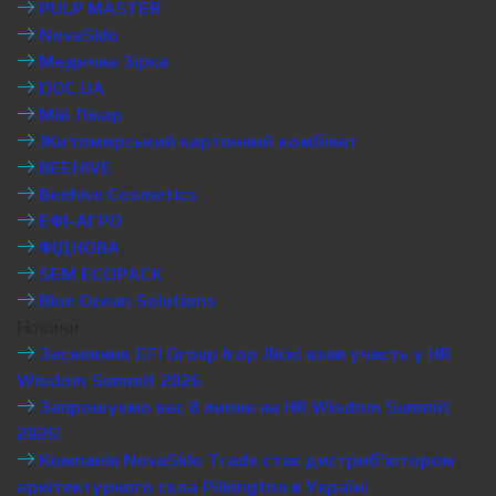
PULP MASTER
NovaSklo
Медична Зірка
DOC.UA
Мій Лікар
Житомирський картонний комбінат
BEEHIVE
Beehive Cosmetics
ЕФІ-АГРО
ФІДНОВА
SEM ECOPACK
Blue Ocean Solutions
Новини
Засновник EFI Group Ігор Ліскі взяв участь у HR
Wisdom Summit 2026
Запрошуємо вас 8 липня на HR Wisdom Summit
2026!
Компанія NovaSklo Trade стає дистриб’ютором
архітектурного скла Pilkington в Україні