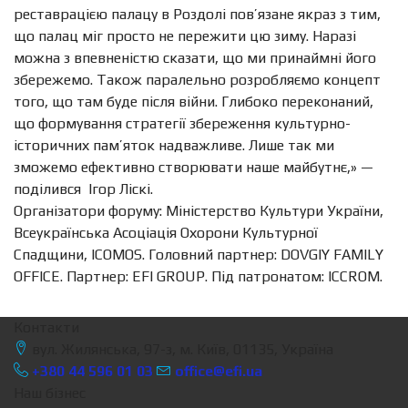
реставрацією палацу в Роздолі пов’язане якраз з тим,
що палац міг просто не пережити цю зиму. Наразі
можна з впевненістю сказати, що ми принаймні його
збережемо. Також паралельно розробляємо концепт
того, що там буде після війни. Глибоко переконаний,
що формування стратегії збереження культурно-
історичних пам’яток надважливе. Лише так ми
зможемо ефективно створювати наше майбутнє,» —
поділився Ігор Ліскі.
Організатори форуму: Міністерство Культури України,
Всеукраїнська Асоціація Охорони Культурної
Спадщини, ICOMOS. Головний партнер: DOVGIY FAMILY
OFFICE. Партнер: EFI GROUP. Під патронатом: ICCROM.
Контакти
вул. Жилянська, 97-з, м. Київ, 01135, Україна
+380 44 596 01 03
office@efi.ua
Наш бізнес