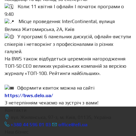
Коли: 11 квітня | офлайн | початок програми о
9:40
Місце проведення: InterContinental, вулиця
Велика Житомирська, 2A, Київ
У програмі: 6 панельних дискусій, офлайн-виступи
спікерів і нетворкінг з професіоналами із різних
галузей.
На BWS також відбудеться церемонія нагородження
ТОП-50 СЕО великих українських компаній за версією
журналу «ТОП-100. Рейтинги найбільших».
Оформити квиток можна на сайті
https://bws.delo.ua/
З нетерпінням чекаємо на зустріч з вами!
Контакти
вул. Жилянська, 97-з, м. Київ, 01135, Україна
+380 44 596 01 03
office@efi.ua
Наш бізнес