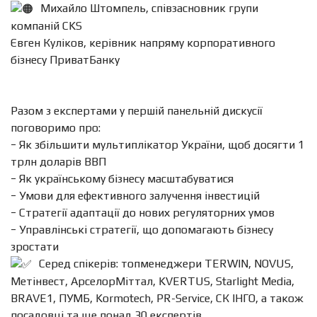
Михайло Штомпель, співзасновник групи
компаній CKS
Євген Куліков, керівник напряму корпоративного
бізнесу ПриватБанку
Разом з експертами у першій панельній дискусії
поговоримо про:
− Як збільшити мультиплікатор України, щоб досягти 1
трлн доларів ВВП
− Як українському бізнесу масштабуватися
− Умови для ефективного залучення інвестицій
− Стратегії адаптації до нових регуляторних умов
− Управлінські стратегії, що допомагають бізнесу
зростати
Серед спікерів: топменеджери TERWIN, NOVUS,
Метінвест, АрселорМіттал, KVERTUS, Starlight Media,
BRAVE1, ПУМБ, Kormotech, PR-Service, СК ІНГО, а також
посадовці та ще понад 30 експертів.