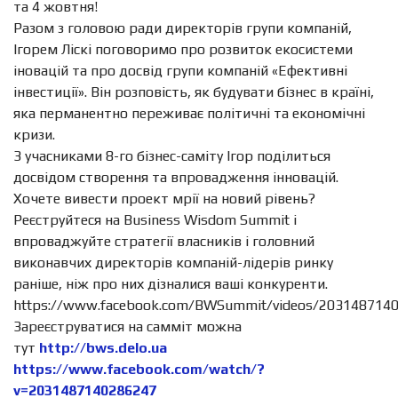
та 4 жовтня!
Разом з головою ради директорів групи компаній,
Ігорем Ліскі поговоримо про розвиток екосистеми
іновацій та про досвід групи компаній «Ефективні
інвестиції». Він розповість, як будувати бізнес в країні,
яка перманентно переживає політичні та економічні
кризи.
З учасниками 8-го бізнес-саміту Ігор поділиться
досвідом створення та впровадження інновацій.
Хочете вивести проект мрії на новий рівень?
Реєструйтеся на Business Wisdom Summit і
впроваджуйте стратегії власників і головний
виконавчих директорів компаній-лідерів ринку
раніше, ніж про них дізналися ваші конкуренти.
https://www.facebook.com/BWSummit/videos/203148714
Зареєструватися на самміт можна
тут
http://bws.delo.ua
https://www.facebook.com/watch/?
v=2031487140286247