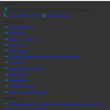
Контакти
вул. Жилянська, 97-з, м. Київ, 01135, Україна
+380 44 596 01 03
office@efi.ua
Наш бізнес
PULP MASTER
NovaSklo
Медична Зірка
DOC.UA
Мій Лікар
Житомирський картонний комбінат
BEEHIVE
Beehive Cosmetics
ЕФІ-АГРО
ФІДНОВА
SEM ECOPACK
Blue Ocean Solutions
Новини
Засновник EFI Group Ігор Ліскі взяв участь у HR
Wisdom Summit 2026