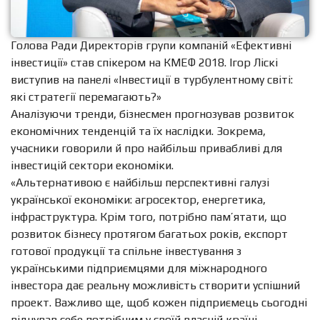
Голова Ради Директорів групи компаній «Ефективні
інвестиції» став спікером на КМЕФ 2018. Ігор Ліскі
виступив на панелі «Інвестиції в турбулентному світі:
які стратегії перемагають?»
Аналізуючи тренди, бізнесмен прогнозував розвиток
економічних тенденцій та їх наслідки. Зокрема,
учасники говорили й про найбільш привабливі для
інвестицій сектори економіки.
«Альтернативою є найбільш перспективні галузі
української економіки: агросектор, енергетика,
інфраструктура. Крім того, потрібно пам’ятати, що
розвиток бізнесу протягом багатьох років, експорт
готової продукції та спільне інвестування з
українськими підприємцями для міжнародного
інвестора дає реальну можливість створити успішний
проект. Важливо ще, щоб кожен підприємець сьогодні
відчував себе потрібним у своїй власній країні.