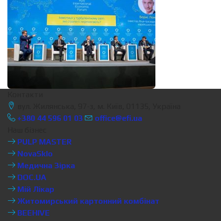
Контакти
вул. Жилянська, 97-з, м. Київ, 01135, Україна
+380 44 596 01 03
office@efi.ua
Наш бізнес
PULP MASTER
NovaSklo
Медична Зірка
DOC.UA
Мій Лікар
Житомирський картонний комбінат
BEEHIVE