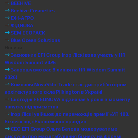
BEEHIVE
Beehive Cosmetics
ЕФІ-АГРО
ФІДНОВА
SEM ECOPACK
Blue Ocean Solutions
Новини
Засновник EFI Group Ігор Ліскі взяв участь у HR
Wisdom Summit 2026
Запрошуємо вас 8 липня на HR Wisdom Summit
2026!
Компанія NovaSklo Trade стає дистриб’ютором
архітектурного скла Pilkington в Україні
Сьогодні FEEDNOVA відзначає 5 років з моменту
запуску підприємства
Ігор Ліскі увійшов до переможців премії «УП 100.
Бізнес» від «Економічної правди»
CEO EFI Group Ольга Батова модеруватиме
дискусію про масштабування бізнесу на форумі