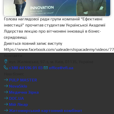
Голова наглядової ради групи компаній “Ефективні
інвестиції” прочитав студентам Української Академії
Лідерства лекцію про вітчизняні інновації в бізнес-
серидовищі.
Дивіться повний запис виступу
https://www.facebook.com/ualeadershipacademy/videos/
Контакти
вул. Жилянська, 97-з, м. Київ, 01135, Україна
+380 44 596 01 03
office@efi.ua
Наш бізнес
PULP MASTER
NovaSklo
Медична Зірка
DOC.UA
Мій Лікар
Житомирський картонний комбінат