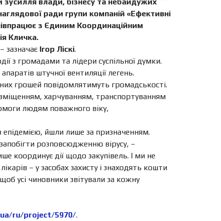
и зусилля влади, бізнесу та небайдужих
 наглядової ради групи компаній «Ефективні
 співпрацює з Єдиним Координаційним
ія Кличка.
 – зазначає
Ігор Ліскі
.
ії з громадами та лідери суспільної думки.
апаратів штучної вентиляції легень.
раних грошей повідомлятимуть громадськості.
 розміщенням, харчуванням, транспортуванням
помоги людям поважного віку,
 епідемією, йшли лише за призначенням.
 запобігти розповсюдженню вірусу, –
ше координує дії щодо закупівель. І ми не
ікарів – у засобах захисту і знаходять кошти
 щоб усі чиновники звітували за кожну
.ua/ru/project/5970/
.