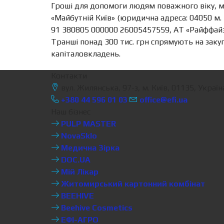
Гроші для допомоги людям поважного віку, 
«Майбутній Київ» (юридична адреса: 04050 м.
91 380805 000000 26005457559, АТ «Райффайзе
Транші понад 300 тис. грн спрямують на заку
капіталовкладень.
Контакти
вул. Жилянська, 97-з, м. Київ, 01135, Україн
+380 44 596 01 03
office@efi.ua
Наш бізнес
PULP MASTER
NovaSklo
Медична Зірка
DOC.UA
Мій Лікар
Житомирський картонний комбінат
BEEHIVE
Beehive Cosmetics
ЕФІ-АГРО