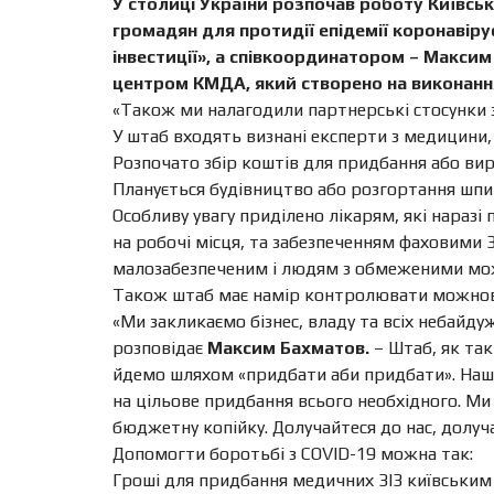
У столиці України розпочав роботу Київсь
громадян для протидії епідемії коронавіру
інвестиції», а співкоординатором – Макси
центром КМДА, який створено на виконання
«Також ми налагодили партнерські стосунки з
У штаб входять визнані експерти з медицини, 
Розпочато збір коштів для придбання або виро
Планується будівництво або розгортання шпит
Особливу увагу приділено лікарям, які нараз
на робочі місця, та забезпеченням фаховими
малозабезпеченим і людям з обмеженими мо
Також штаб має намір контролювати можновла
«Ми закликаємо бізнес, владу та всіх небайд
розповідає
Максим Бахматов.
– Штаб, як так
йдемо шляхом «придбати аби придбати». Наші ф
на цільове придбання всього необхідного. Ми 
бюджетну копійку. Долучайтеся до нас, долу
Допомогти боротьбі з COVID-19 можна так:
Гроші для придбання медичних ЗІЗ київським