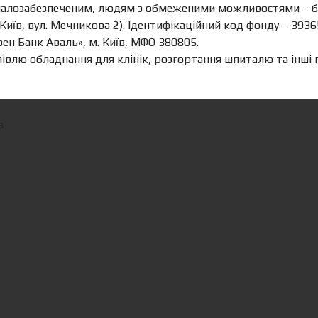
малозабезпеченим, людям з обмеженими можливостями – бла
 Київ, вул. Мечникова 2). Ідентифікаційний код фонду – 39
н Банк Аваль», м. Київ, МФО 380805.
півлю обладнання для клінік, розгортання шпиталю та інші
а