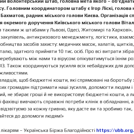
кий волонтерський штаб, головна мета якого – об’єднат
су. Головним координатором штабу є Ігор Ліскі, голова
м Бахматов, радник міського голови Києва. Організація
 окремого доручення Київського міського голови Вітал
 такими ж штабами у Львові, Одесі, Житомирі та Харкові»,
закупівель, антикризового менеджменту, логістики, взаємод
бництва засобів захисту: медичних масок, халатів, щитків, 
алю, здатного прийняти 10 тис. осіб. Про всі витрати зіб
і перебувають між нами та вірусом: опікуватимуться їхнім
 ЗІЗ. Також координуються зусилля всіх небайдужих для до
жливостями.
дців, щоб бюджетні кошти, які спрямовані на боротьбу з
ужих громадян підтримати наші зусилля, допомогти людям і
ий, не збирає гроші й не використовує бюджетні кошти, а ли
ахівці вивчають справжні потреби клінік в обладнанні, а л
відзвітуємо за кожну гривню, яку дасте ви та зробимо так,
чайтеся до допомоги людям!»
 лікарям – Українська Біржа Благодійності
https://ubb.org