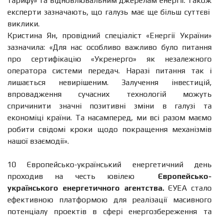
тарифу» та відновлювальним джерелам енергії. Також
експерти зазначають, що галузь має ще більш суттєві
виклики.
Кристина Ян, провідний спеціаліст «Енергії України»
зазначила: «Для нас особливо важливо було питання
про сертифікацію «Укренерго» як незалежного
оператора системи передач. Наразі питання так і
лишається невирішеним. Залучення інвестицій,
впровадження сучасних технологій можуть
спричинити значні позитивні зміни в галузі та
економіці країни. Та насамперед, ми всі разом маємо
робити свідомі кроки щодо покращення механізмів
нашої взаємодії».
10 Європейсько-український енергетичний день
проходив на честь ювілею
Європейсько-
українського енергетичного агентства.
ЄУЕА стало
ефективною платформою для реалізації масивного
потенціалу проектів в сфері енергозбереження та