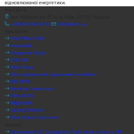
відновлюваної енергетики.
Контакти
вул. Жилянська, 97-з, м. Київ, 01135, Україна
+380 44 596 01 03
office@efi.ua
Наш бізнес
PULP MASTER
NovaSklo
Медична Зірка
DOC.UA
Мій Лікар
Житомирський картонний комбінат
BEEHIVE
Beehive Cosmetics
ЕФІ-АГРО
ФІДНОВА
SEM ECOPACK
Blue Ocean Solutions
Новини
Засновник EFI Group Ігор Ліскі взяв участь у HR