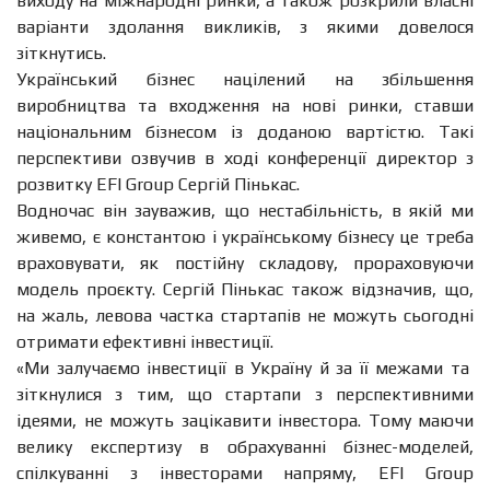
виходу на міжнародні ринки, а також розкрили власні
варіанти здолання викликів, з якими довелося
зіткнутись.
Український бізнес націлений на збільшення
виробництва та входження на нові ринки, ставши
національним бізнесом із доданою вартістю. Такі
перспективи озвучив в ході конференції директор з
розвитку EFI Group Сергій Пінькас.
Водночас він зауважив, що нестабільність, в якій ми
живемо, є константою і українському бізнесу це треба
враховувати, як постійну складову, прораховуючи
модель проєкту. Сергій Пінькас також відзначив, що,
на жаль, левова частка стартапів не можуть сьогодні
отримати ефективні інвестиції.
«
Ми залучаємо інвестиції в Україну й за її межами та
зіткнулися з тим, що стартапи з перспективними
ідеями, не можуть зацікавити інвестора. Тому маючи
велику експертизу в обрахуванні бізнес-моделей,
спілкуванні з інвесторами напряму, EFI Group