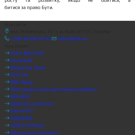
росту та розвитку, якщо не боятися, а
битися за право Бути.
Контакти
вул. Жилянська, 97-з, м. Київ, 01135, Україна
+380 44 596 01 03
office@efi.ua
Наш бізнес
PULP MASTER
NovaSklo
Медична Зірка
DOC.UA
Мій Лікар
Житомирський картонний комбінат
BEEHIVE
Beehive Cosmetics
ЕФІ-АГРО
ФІДНОВА
SEM ECOPACK
Blue Ocean Solutions