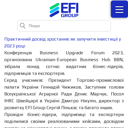
Практичний досвід зростання: як залучити інвестиції у
2023 році
Конференція Business Upgrade Forum 2023,
організована Ukrainian-European Business Hub BBN,
зібрала понад сотню видатних бізнес-лідерів,
підприємців та експортерів.
Серед учасників: Президент Торгово-промислової
палати України Геннадій Чижиков, Заступник голови
Всеукраїнської Аграрної Ради Денис Марчук, Посол
IHRC Швейцарії в Україні Дмитро Нікулін, директор з
розвитку EFI Group Сергій Пінькас та багато інших.
Провідні бізнес-лідери, підприємці та експортери
поділилися своїми реалізованими кейсами, досвідом