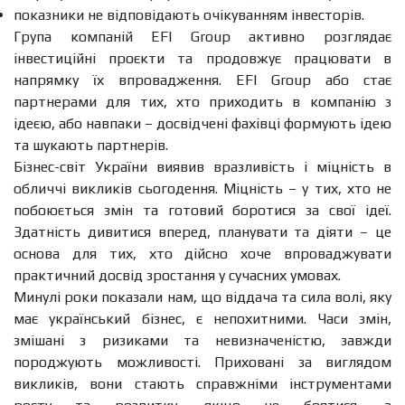
показники не відповідають очікуванням інвесторів.
Група компаній EFI Group активно розглядає
інвестиційні проєкти та продовжує працювати в
напрямку їх впровадження. EFI Group або стає
партнерами для тих, хто приходить в компанію з
ідеєю, або навпаки – досвідчені фахівці формують ідею
та шукають партнерів.
Бізнес-світ України виявив вразливість і міцність в
обличчі викликів сьогодення. Міцність – у тих, хто не
побоюється змін та готовий боротися за свої ідеї.
Здатність дивитися вперед, планувати та діяти – це
основа для тих, хто дійсно хоче впроваджувати
практичний досвід зростання у сучасних умовах.
Минулі роки показали нам, що віддача та сила волі, яку
має український бізнес, є непохитними. Часи змін,
змішані з ризиками та невизначеністю, завжди
породжують можливості. Приховані за виглядом
викликів, вони стають справжніми інструментами