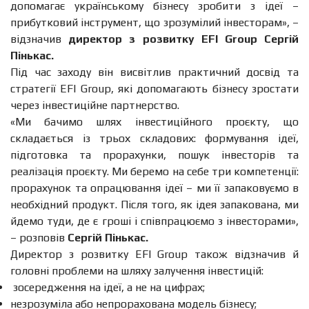
допомагає українському бізнесу зробити з ідеї –
прибутковий інструмент, що зрозумілий інвесторам
», –
відзначив
директор з розвитку EFI Group Сергій
Пінькас
.
Під час заходу він висвітлив практичний досвід та
стратегії EFI Group, які допомагають бізнесу зростати
через інвестиційне партнерство.
«
Ми бачимо шлях інвестиційного проєкту, що
складається із трьох складових: формування ідеї,
підготовка та прорахунки, пошук інвесторів та
реалізація проєкту. Ми беремо на себе три компетенції:
прорахунок та опрацювання ідеї – ми її запаковуємо в
необхідний продукт. Після того, як ідея запакована, ми
йдемо туди, де є гроші і співпрацюємо з інвесторами
»,
– розповів
Сергій Пінькас.
Директор з розвитку EFI Group також відзначив й
головні проблеми на шляху залучення інвестицій:
зосередження на ідеї, а не на цифрах;
незрозуміла або непрорахована модель бізнесу;