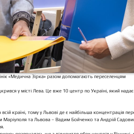
інік «Медична Зірка» разом допомагають переселенцям
рився у місті Лева. Це вже 10 центр по Україні, який нада
 всій країні, тому у Львові де є найбільша концентрація п
ри Маріуполя та Львова – Вадим Бойченко та Андрій Садови
я.
кою» розпочалась ще з відкриття обох центрів у Вінниці, 