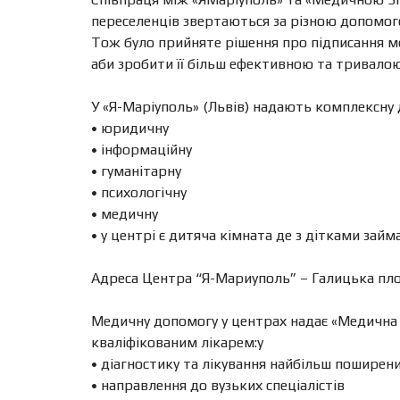
переселенців звертаються за різною допомог
Тож було прийняте рішення про підписання 
аби зробити її більш ефективною та тривалою
У «Я-Маріуполь» (Львів) надають комплексну 
• юридичну
• інформаційну
• гуманітарну
• психологічну
• медичну
• у центрі є дитяча кімната де з дітками зай
Адреса Центра “Я-Мариуполь” – Галицька площа
Медичну допомогу у центрах надає «Медична З
кваліфікованим лікарем:у
• діагностику та лікування найбільш поширен
• направлення до вузьких спеціалістів