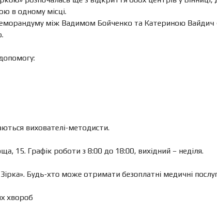
ою в одному місці.
меморандуму між Вадимом Бойченко та Катериною Вайдич (
.
допомогу:
маються вихователі-методисти.
, 15. Графік роботи з 8:00 до 18:00, вихідний – неділя.
ірка». Будь-хто може отримати безоплатні медичні послуги
их хвороб