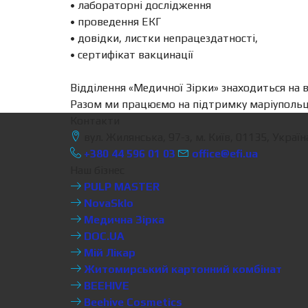
• лабораторні дослідження
• проведення ЕКГ
• довідки, листки непрацездатності,
• сертифікат вакцинації
Відділення «Медичної Зірки» знаходиться на в
Разом ми працюємо на підтримку маріупольці
Контакти
вул. Жилянська, 97-з, м. Київ, 01135, Україн
+380 44 596 01 03
office@efi.ua
Наш бізнес
PULP MASTER
NovaSklo
Медична Зірка
DOC.UA
Мій Лікар
Житомирський картонний комбінат
BEEHIVE
Beehive Cosmetics