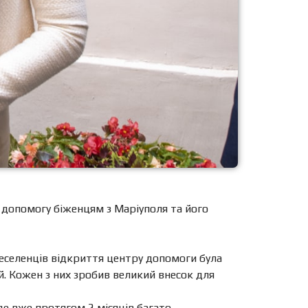
є допомогу біженцям з Маріуполя та його
ереселенців відкриття центру допомоги була
й. Кожен з них зробив великий внесок для
де вже протягом 2 місяців багато