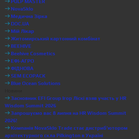
PULP MASTER
NovaSklo
Медична Зірка
DOC.UA
Мій Лікар
Житомирський картонний комбінат
BEEHIVE
Beehive Cosmetics
ЕФІ-АГРО
ФІДНОВА
SEM ECOPACK
Blue Ocean Solutions
Новини
Засновник EFI Group Ігор Ліскі взяв участь у HR
Wisdom Summit 2026
Запрошуємо вас 8 липня на HR Wisdom Summit
2026!
Компанія NovaSklo Trade стає дистриб’ютором
архітектурного скла Pilkington в Україні