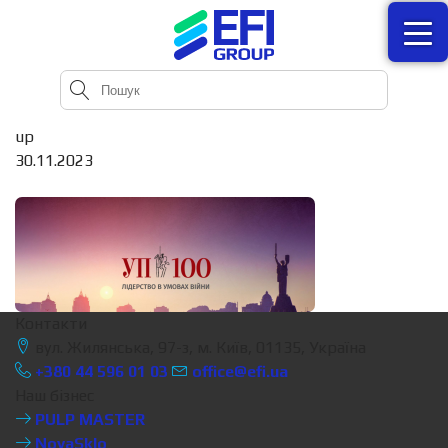
up
30.11.2023
Контакти
вул. Жилянська, 97-з, м. Київ, 01135, Україна
+380 44 596 01 03
office@efi.ua
Наш бізнес
PULP MASTER
NovaSklo