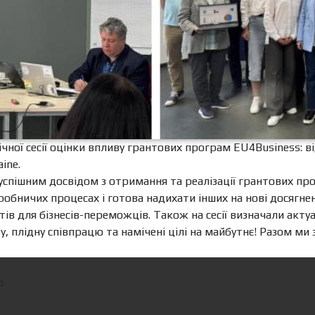
чної сесії оцінки впливу грантових програм EU4Business: 
ine.
 успішним досвідом з отримання та реалізації грантових пр
робничих процесах і готова надихати інших на нові досягнен
нтів для бізнесів-переможців. Також на сесії визначали акт
у, плідну співпрацю та намічені цілі на майбутнє! Разом ми
а