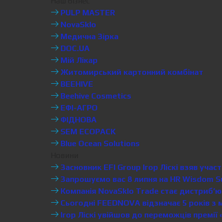
Наш бізнес
PULP MASTER
NovaSklo
Медична Зірка
DOC.UA
Мій Лікар
Житомирський картонний комбінат
BEEHIVE
Beehive Cosmetics
ЕФІ-АГРО
ФІДНОВА
SEM ECOPACK
Blue Ocean Solutions
Новини
Засновник EFI Group Ігор Ліскі взяв уча
Запрошуємо вас 8 липня на HR Wisdom S
Компанія NovaSklo Trade стає дистриб’ют
Сьогодні FEEDNOVA відзначає 5 років з 
Ігор Ліскі увійшов до переможців премії 