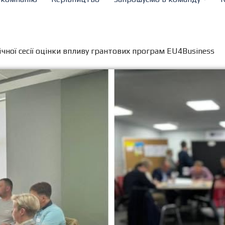
чної сесії оцінки впливу грантових програм EU4Business