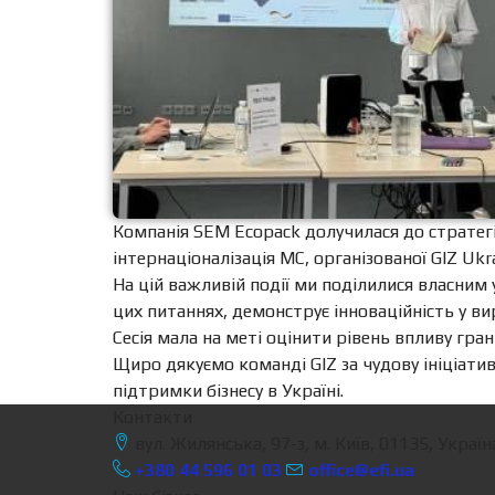
Компанія SEM Ecopack долучилася до стратегі
інтернаціоналізація МС, організованої GIZ Ukra
На цій важливій події ми поділилися власним
цих питаннях, демонструє інноваційність у ви
Сесія мала на меті оцінити рівень впливу гра
Щиро дякуємо команді GIZ за чудову ініціатив
підтримки бізнесу в Україні.
Контакти
вул. Жилянська, 97-з, м. Київ, 01135, Україн
+380 44 596 01 03
office@efi.ua