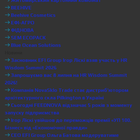
Житомирський картонний комбінат
BEEHIVE
Beehive Cosmetics
ЕФІ-АГРО
ФІДНОВА
SEM ECOPACK
Blue Ocean Solutions
Новини
Засновник EFI Group Ігор Ліскі взяв участь у HR
Wisdom Summit 2026
Запрошуємо вас 8 липня на HR Wisdom Summit
2026!
Компанія NovaSklo Trade стає дистриб’ютором
архітектурного скла Pilkington в Україні
Сьогодні FEEDNOVA відзначає 5 років з моменту
запуску підприємства
Ігор Ліскі увійшов до переможців премії «УП 100.
Бізнес» від «Економічної правди»
CEO EFI Group Ольга Батова модеруватиме