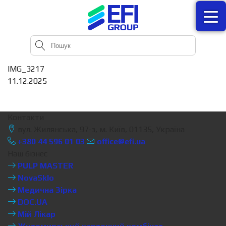
IMG_3217
11.12.2025
Контакти
вул. Жилянська, 97-з, м. Київ, 01135, Україна
+380 44 596 01 03
office@efi.ua
Наш бізнес
PULP MASTER
NovaSklo
Медична Зірка
DOC.UA
Мій Лікар