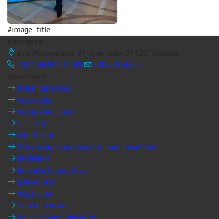
#image_title
Контакти
вул. Жилянська, 97-з, м. Київ, 01135, Україна
+380 44 596 01 03
office@efi.ua
Наш бізнес
PULP MASTER
NovaSklo
Медична Зірка
DOC.UA
Мій Лікар
Житомирський картонний комбінат
BEEHIVE
Beehive Cosmetics
ЕФІ-АГРО
ФІДНОВА
SEM ECOPACK
Blue Ocean Solutions