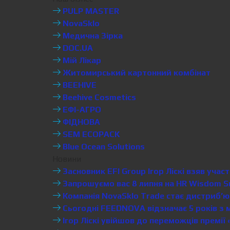
PULP MASTER
NovaSklo
Медична Зірка
DOC.UA
Мій Лікар
Житомирський картонний комбінат
BEEHIVE
Beehive Cosmetics
ЕФІ-АГРО
ФІДНОВА
SEM ECOPACK
Blue Ocean Solutions
Новини
Засновник EFI Group Ігор Ліскі взяв уча
Запрошуємо вас 8 липня на HR Wisdom S
Компанія NovaSklo Trade стає дистриб’ют
Сьогодні FEEDNOVA відзначає 5 років з 
Ігор Ліскі увійшов до переможців премії 