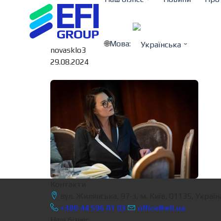
Мова:
novasklo3
29.08.2024
Контакти
вул. Жилянська, 97-з, м. Київ, 01135, Україн
+380 44 596 01 03
office@efi.ua
Наш бізнес