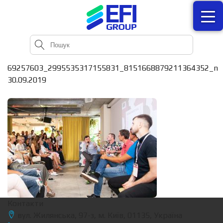
69257603_2995535317155831_8151668879211364352_n
30.09.2019
Контакти
вул. Жилянська, 97-з, м. Київ, 01135, Україна