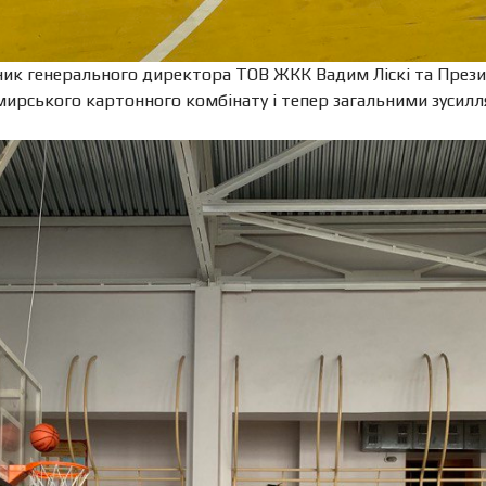
ник генерального директора ТОВ ЖКК Вадим Ліскі та През
мирського картонного комбінату і тепер загальними зусил