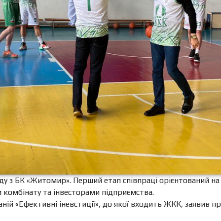
у з БК «Житомир». Перший етап співпраці орієнтований на 4
м комбінату та інвесторами підприємства.
паній «Ефективні іневстиції», до якої входить ЖКК, заявив