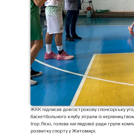
ЖКК підписав довгострокову спонсорську угод
баскетбольного клубу зіграли із керівництво
Ігор Ліскі, голова наглядової ради групи ком
розвитку спорту у Житомирі.