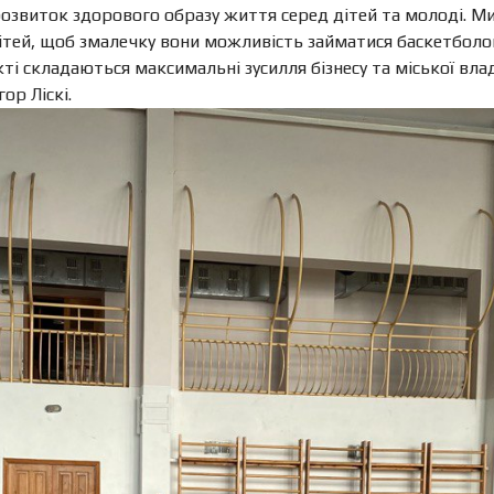
ж розвиток здорового образу життя серед дітей та молоді. 
дітей, щоб змалечку вони можливість займатися баскетбол
і складаються максимальні зусилля бізнесу та міської влади
ор Ліскі.