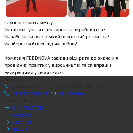
Головні теми самміту:
Як оптимізувати ефективність виробництва?
Як забезпечити стрімкий повоєнний розвиток?
Як зберегти бізнес під час війни?
Компанія FEEDNOVA завжди відкрита до вивчення
провідних практик у виробництві та співпраці з
найкращими у своїй галузі.
Contacts
вул. Жилянська, 97-з, Київ, 01135, Україна
+380 44 596 01 03
office@efi.ua
Our business
PULP MASTER
NovaSklo
MedZirka
DOC.UA