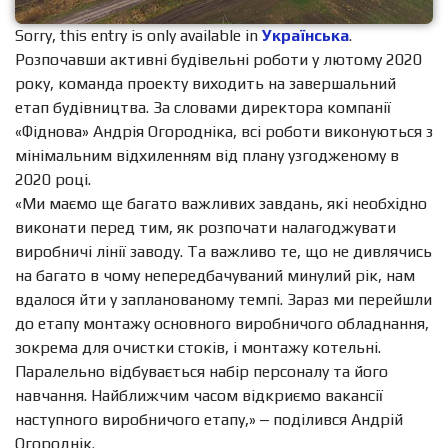
Sorry, this entry is only available in
Українська
.
Розпочавши активні будівельні роботи у лютому 2020
року, команда проекту виходить на завершальний
етап будівництва. За словами директора компанії
«Фіднова» Андрія Огородніка, всі роботи виконуються з
мінімальним відхиленням від плану узгодженому в
2020 році.
«Ми маємо ще багато важливих завдань, які необхідно
виконати перед тим, як розпочати налагоджувати
виробничі лінії заводу. Та важливо те, що не дивлячись
на багато в чому непередбачуваний минулий рік, нам
вдалося йти у запланованому темпі. Зараз ми перейшли
до етапу монтажу основного виробничого обладнання,
зокрема для очистки стоків, і монтажу котельні.
Паралельно відбувається набір персоналу та його
навчання. Найближчим часом відкриємо вакансії
наступного виробничого етапу,» ‒ поділився Андрій
Огороднік.