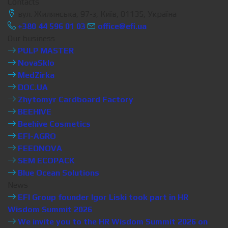
Contacts
вул. Жилянська, 97-з, Київ, 01135, Україна
+380 44 596 01 03
office@efi.ua
Our business
PULP MASTER
NovaSklo
MedZirka
DOC.UA
Zhytomyr Cardboard Factory
BEEHIVE
Beehive Cosmetics
EFI-AGRO
FEEDNOVA
SEM ECOPACK
Blue Ocean Solutions
News
EFI Group founder Igor Liski took part in HR
Wisdom Summit 2026
We invite you to the HR Wisdom Summit 2026 on