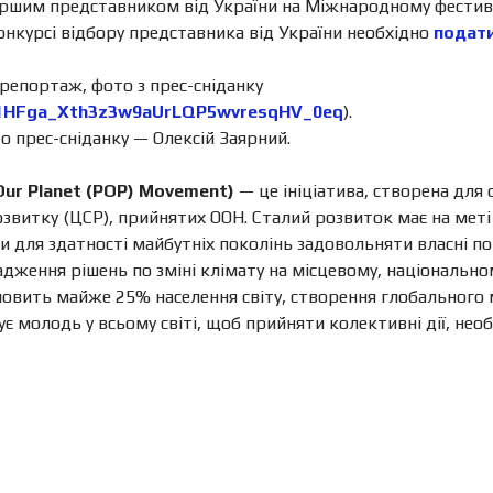
ршим представником від України на Міжнародному фестивал
 конкурсі відбору представника від України необхідно
подати
репортаж, фото з прес-сніданку
ers/1HFga_Xth3z3w9aUrLQP5wvresqHV_0eq
).
 прес-сніданку — Олексій Заярний.
Our Planet (POP) Movement)
— це ініціатива, створена для
звитку (ЦСР), прийнятих ООН. Сталий розвиток має на мет
для здатності майбутніх поколінь задовольняти власні пот
адження рішень по зміні клімату на місцевому, національно
ановить майже 25% населення світу, створення глобального
є молодь у всьому світі, щоб прийняти колективні дії, нео