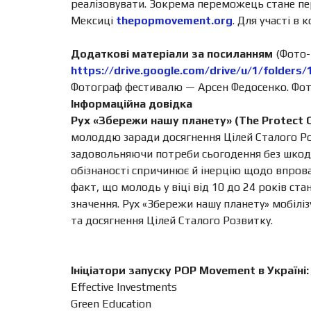
реалізовувати. Зокрема переможець стане пе
Мексиці
thepopmovement.org
. Для участі в
Додаткові матеріали за посиланням
(Фото-
https://drive.google.com/drive/u/1/fold
Фотограф фестивалю — Арсен Федосенко. Фото
Інформаційна довідка
Рух «Збережи нашу планету» (The Protect 
молоддю заради досягнення Цілей Сталого Ро
задовольняючи потреби сьогодення без шкоди 
обізнаності спричинює й інерцію щодо впров
факт, що молодь у віці від 10 до 24 років ст
значення. Рух «Збережи нашу планету» мобілізу
та досягнення Цілей Сталого Розвитку.
Ініціатори запуску POP Movement в Україні:
Effective Investments
Green Education