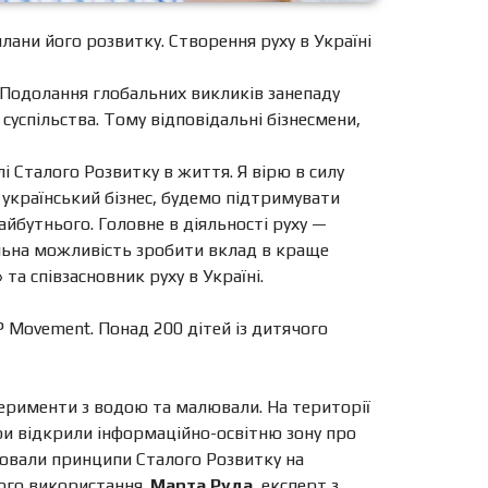
лани його розвитку. Створення руху в Україні
. Подолання глобальних викликів занепаду
суспільства. Тому відповідальні бізнесмени,
і Сталого Розвитку в життя. Я вірю в силу
, український бізнес, будемо підтримувати
айбутнього. Головне в діяльності руху —
еальна можливість зробити вклад в краще
та співзасновник руху в Україні.
 Movement. Понад 200 дітей із дитячого
перименти з водою та малювали. На території
ори відкрили інформаційно-освітню зону про
нювали принципи Сталого Розвитку на
ного використання.
Марта Руда
, експерт з