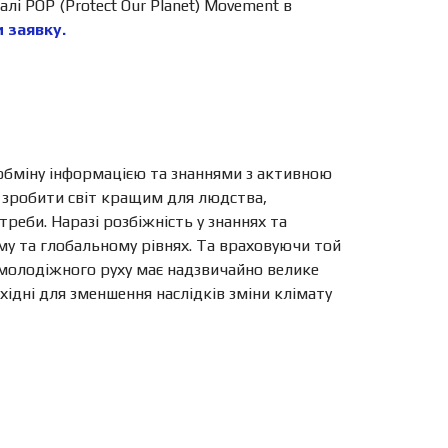
і POP (Protect Our Planet) Movement в
 заявку.
 обміну інформацією та знаннями з активною
і зробити світ кращим для людства,
реби. Наразі розбіжність у знаннях та
му та глобальному рівнях. Та враховуючи той
 молодіжного руху має надзвичайно велике
бхідні для зменшення наслідків зміни клімату