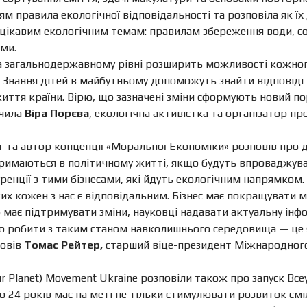
ям правила екологічної відповідальності та розповіла як 
цікавим екологічним темам: правилам збереження води, с
ми.
на загальнодержавному рівні розширить можливості кожног
 Знання дітей в майбутньому допоможуть знайти відповіді 
 життя країни. Вірю, що зазначені зміни сформують новий п
чила
Віра Порєва
, екологічна активістка та організатор п
 та автор концепції «Моральної Економіки» розповів про до
тримаються в політичному житті, якщо будуть впроваджува
ренції з тими бізнесами, які йдуть екологічним напрямко
яких кожен з нас є відповідальним. Бізнес має покращувати
о має підтримувати зміни, науковці надавати актуальну інф
о робити з таким станом навколишнього середовища — це я
овів
Томас Рейтер,
старший віце-президент Міжнародного 
ur Planet) Movement Ukraine розповіли також про запуск Все
о 24 років має на меті не тільки стимулювати розвиток сміл