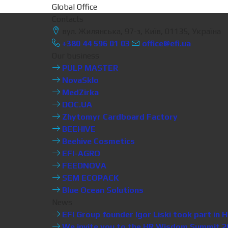
Global Office
Contacts
вул. Жилянська, 97-з, Київ, 01135, Україна
+380 44 596 01 03
office@efi.ua
Our business
PULP MASTER
NovaSklo
MedZirka
DOC.UA
Zhytomyr Cardboard Factory
BEEHIVE
Beehive Cosmetics
EFI-AGRO
FEEDNOVA
SEM ECOPACK
Blue Ocean Solutions
News
EFI Group founder Igor Liski took part i
We invite you to the HR Wisdom Summit 20