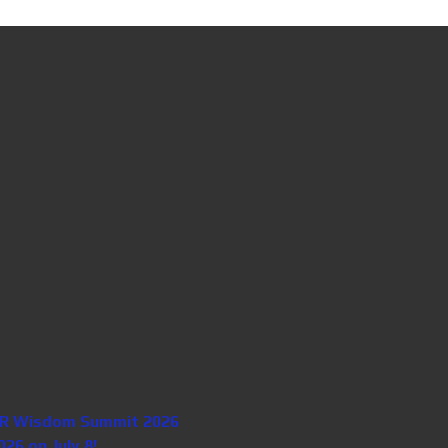
n HR Wisdom Summit 2026
26 on July 8!