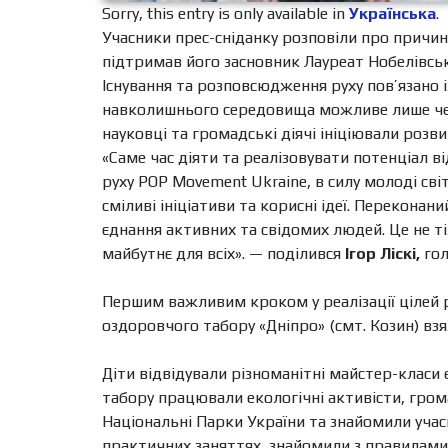
Sorry, this entry is only available in
Українська
.
Учасники прес-сніданку розповіли про причини
підтримав його засновник Лауреат Нобелівсь
Існування та розповсюдження руху пов’язано 
навколишнього середовища можливе лише через
науковці та громадські діячі ініціювали розви
«Саме час діяти та реалізовувати потенціал в
руху POP Movement Ukraine, в силу молоді сві
сміливі ініціативи та корисні ідеї. Перекона
єднання активних та свідомих людей. Це не ті
майбутнє для всіх».
— поділився
Ігор Ліскі,
гол
Першим важливим кроком у реалізації цілей 
оздоровчого табору «Дніпро» (смт. Козин) взя
Діти відвідували різноманітні майстер-класи
табору працювали екологічні активісти, гром
Національні Парки України та знайомили уча
практичних заняттях, знайомили з правилами