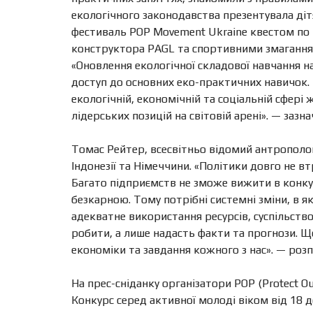
екологічного законодавства презентувала діт
фестиваль POP Movement Ukraine квестом по 
конструктора PAGL та спортивними змагання
«Оновлення екологічної складової навчання 
доступ до основних еко-практичних навичок.
екологічній, економічній та соціальній сфері
лідерських позицій на світовій арені».
— зазна
Томас Рейтер, всесвітньо відомий антрополог
Індонезії та Німеччини.
«Політики довго не в
Багато підприємств не зможе вижити в конку
безкарною. Тому потрібні системні зміни, в 
адекватне використання ресурсів, суспільств
робити, а лише надасть факти та прогнози. Щ
економіки та завдання кожного з нас».
— розп
На прес-сніданку організатори POP (Protect O
Конкурс серед активної молоді віком від 18 д