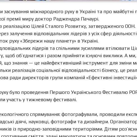
 заснування міжнародного руху в Україні та про майбутні п
кої премії миру доктор Раджендра Пачаурі.
із реалізацією Цілей Сталого Розвитку, затвердженого ООН
 залучення відповідальних лідерів з усіх сфер діяльності 
ток руху «Збережи нашу планету» в Україні.
ідповідальних лідерів та спільними зусиллями втілювати Ціл
ту, щоб об’єднатися і разом прийняти існуючі виклики. А ми
ний, що знання — це найефективніший інструмент для зміни м
льки реалізація соціальної відповідальності бізнесу, це р
ова ради директорів групи компаній «Ефективні інвестиції» 
руху було проведення Першого Українського Фестивалю POP
ли участь у тижневому фестивалі.
 екологічного спрямування: фотографували, проводили екс
адські діячі, науковці, фотографи та дизайнери. Організат
сників із природно-заповідними територіями. Дітям роз’яс
 сортування сміття, здачі макулатури та основами повтор