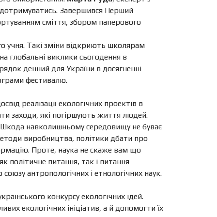
їх дотримуватись. Завершився Перший
ортуванням сміття, збором паперового
о учня. Такі зміни відкриють школярам
на глобальні виклики сьогодення в
орядок денний для України в досягненні
рограми фестивалю.
свід реалізації екологічних проектів в
ти заходи, які погіршують життя людей.
м. Шкода навколишньому середовищу не буває
 методи виробництва, політики дбати про
ормацію. Проте, наука не скаже вам що
к політичне питання, так і питання
союзу антропологічних і етнологічних наук.
українського конкурсу екологічних ідей.
ивих екологічних ініціатив, а й допомогти їх