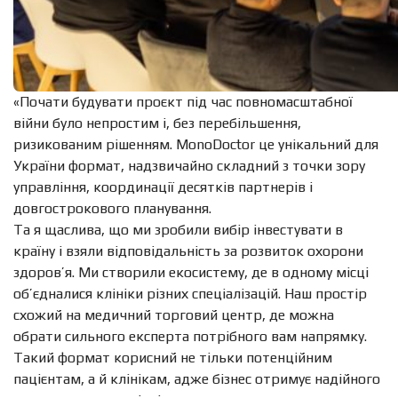
«Почати будувати проєкт під час повномасштабної
війни було непростим і, без перебільшення,
ризикованим рішенням. MonoDoctor це унікальний для
України формат, надзвичайно складний з точки зору
управління, координації десятків партнерів і
довгострокового планування.
Та я щаслива, що ми зробили вибір інвестувати в
країну і взяли відповідальність за розвиток охорони
здоров’я. Ми створили екосистему, де в одному місці
об’єдналися клініки різних спеціалізацій. Наш простір
схожий на медичний торговий центр, де можна
обрати сильного експерта потрібного вам напрямку.
Такий формат корисний не тільки потенційним
пацієнтам, а й клінікам, адже бізнес отримує надійного