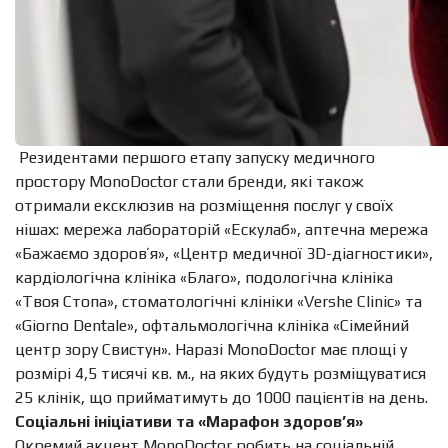
Резидентами першого етапу запуску медичного
простору MonoDoctor стали бренди, які також
отримали ексклюзив на розміщення послуг у своїх
нішах: мережа лабораторій «Ескулаб», аптечна мережа
«Бажаємо здоровʼя», «Центр медичної 3D-діагностики»,
кардіологічна клініка «Благо», подологічна клініка
«Твоя Стопа», стоматологічні клініки «Vershe Clinic» та
«Giorno Dentale», офтальмологічна клініка «Сімейний
центр зору Свистун». Наразі MonoDoctor має площі у
розмірі 4,5 тисячі кв. м., на яких будуть розміщуватися
25 клінік, що прийматимуть до 1000 пацієнтів на день.
Соціальні ініціативи та «Марафон здоров’я»
Окремий акцент MonoDoctor робить на соціальній