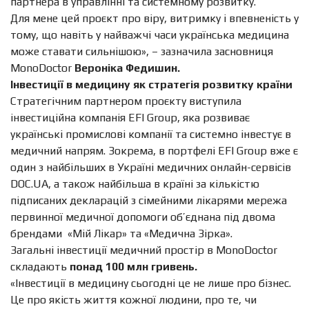
партнера в управлінні та системному розвитку.
Для мене цей проєкт про віру, витримку і впевненість у
тому, що навіть у найважчі часи українська медицина
може ставати сильнішою», – зазначила засновниця
MonoDoctor
Вероніка Федишин.
Інвестиції в медицину як стратегія розвитку країни
Стратегічним партнером проєкту виступила
інвестиційна компанія EFI Group, яка розвиває
українські промислові компанії та системно інвестує в
медичний напрям. Зокрема, в портфелі EFI Group вже є
один з найбільших в Україні медичних онлайн-сервісів
DOC.UA, а також найбільша в країні за кількістю
підписаних декларацій з сімейними лікарями мережа
первинної медичної допомоги об’єднана під двома
брендами «Мій Лікар» та «Медична Зірка».
Загальні інвестиції медичний простір в MonoDoctor
складають
понад 100 млн гривень.
«Інвестиції в медицину сьогодні це не лише про бізнес.
Це про якість життя кожної людини, про те, чи