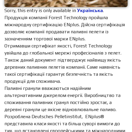
Sorry, this entry is only available in
Українська
.
Продукція компанії Forest Technology пройшла
міжнародну сертифікацію ENplus. Дійсна сертифікація
дозволяє компанії продавати паливні пелети із
зазначенням торгової марки ENplus.
Отримавши сертифікат якості, Forest Technology
увійшла до глобальної мережі професіоналів з пелет.
Також даний документ підтверджує найвищу якість
деревних паливних пелетів компанії. Саме наявність
такої сертифікації гарантує безпечність та якість
продукції для споживача.
Паливні гранули вважаються надійним
альтернативним джерелом енергії. Виробництво та
споживання паливних гранул постійно зростає, а
деревні гранули це якісне відновлювальне паливо.
Розроблена Deutsches Pelletinstitut, ENplus®
представила класи якості та більш суворі вимоги до
тих, що встановлені європейськими та міжнародними