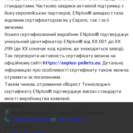
стандартами. Частково завдяки активній підтримці з
боку європейських партнерів, ENplus® швидко стала
відомим сертифікатором як у Європі, так і за її
межами.
Кожен сертифікований виробник ENplus® підтверджує
унікальний ідентифікатор ENplus® від XX 001 до XX
299 (де XX означає код країни, де знаходиться завод).
Так перевірити активність сертифікату можна на
офіційному сайті
https://enplus-pellets.eu
. Детальну
інформацію про особливості сертифікату також можна
отримати за посиланням.
Таким чином, отримання «Форест Технолоджі»
сертифікату ENplus® підтверджує високі стандарти
якості виробництва компанії.
Contacts
вул. Жилянська, 97-з, Київ, 01135, Україна
+380 44 596 01 03
office@efi.ua
Our business